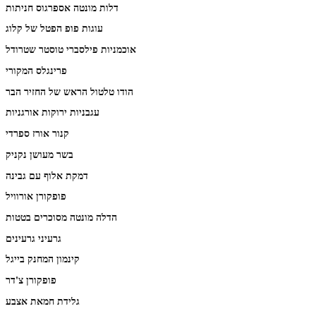
דלות מונטה אספרגוס חניתות
עוגות פופ הפטל של קלוג
אוכמניות פילסברי טוסטר שטרודל
פרינגלס המקורי
הודו טלטול הראש של החזיר הבר
עגבניות ירוקות אורגניות
קנור אורז ספרדי
בשר מעושן נקניק
דמקת אלוף עם גבינה
פופקורן אורוויל
הדלה מונטה מסוכרים בטטות
גרעיני גרעינים
קינמון המחנק בייגל
פופקורן צ'דר
גלידת חמאת אצבע