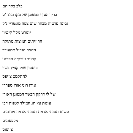
כלב בקר חם
כריך העוף המטוגן של מקדונלד 'ס
גבינה פרטית מבחר שום צמח מונטריי ג'ק
יוגורט מקל קינמון
הר זיתים חמוצות מתוקה
החזיר הגדול מתעורר
קרוגר טורקיה פפרוני
בוסטון שוק קציץ בשר
להתקמט צ'יפס
אורז רוני אורז ספרדי
של לי דרקון הבשר המטוגן האורז
עוגות עץ חג המולד קטנות דבי
פשוט תפוחי אדמת תפוחי אדמה מטוגנים
מלפפונים
צ'יטוס