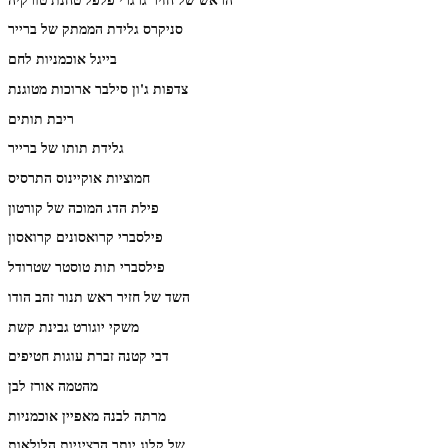
סניקרס גלידת הממתק של ברייר
בייגל אוכמניות לחם
צדפות ג'ון סילבר ארוכות מטוגנת
ריבת תותים
גלידת תותו של ברייר
חמוציות אוקיינוס התרסיס
פילת הדג המוכה של קורטון
פילסברי קרואסונים קרואסון
פילסברי תות טוסטר שטרודל
השד של חזיר ראש תנור זהב הודו
משקי יוגורט גבינת קשת
דבי קטנה זברת עוגות חטיפים
מהטמה אורז לבן
מרתה לבנה מאפיין אוכמניות
של קלוג יותר הרציניות הלולאות