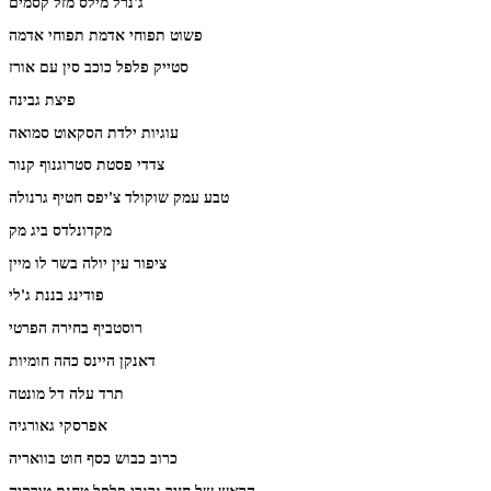
ג'נרל מילס מזל קסמים
פשוט תפוחי אדמת תפוחי אדמה
סטייק פלפל כוכב סין עם אורז
פיצת גבינה
עוגיות ילדת הסקאוט סמואה
צדדי פסטת סטרוגנוף קנור
טבע עמק שוקולד צ'יפס חטיף גרנולה
מקדונלדס ביג מק
ציפור עין יולה בשר לו מיין
פודינג בננת ג'לי
רוסטביף בחירה הפרטי
דאנקן היינס כהה חומיות
תרד עלה דל מונטה
אפרסקי גאורגיה
כרוב כבוש כסף חוט בוואריה
הראש של חזיר גרגרי פלפל טחנת טורקיה