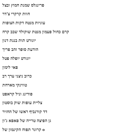
פרינגלס שמנת חמוץ ובצל
חוות קרקרי צ'דר
עוגיות מנטה דקות הצופות
קרם כחול פעמון מנטת שוקולד שבב קרח
יוגורט תות בננת דנון
הודעת סופר זהב פריך
יוגורט יופלה פטל
פאי לימון
כרוב ניצני ערך רב
טווינקי מארחת
פודינג וניל קראפט
צליית עופות שוק בוסטון
דד קורנביף ראשו של החזיר
גן הפיצה טרייה של פאפא ג'ון
קרוגר תפוח הקינמון של o