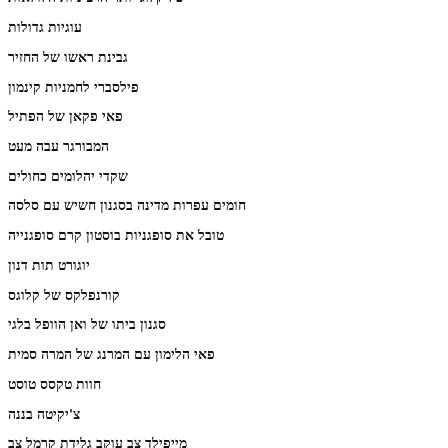
עוגיות גדולות
גבינת ראשו של החזיר
פילסברי לחמניות קינמון
פאי פקאן של הפתיל
המבורגר עבה מעט
שקדי יהלומים כחולים
חומים עפרות מדינה בסגנון חשיש עם סלסה
טובל את סופגניות בוסטון קרם סופגנייה
יוגורט תות דנון
קורנפלקס של קלוגס
סגנון ביתו של ואן הוופל בלגי
פאי הלימון עם המרנג של המרה סמית
חוות טקסס טוסט
צ'יקיטה בננה
מייפילד צב עוקב גלידת קרמל צב