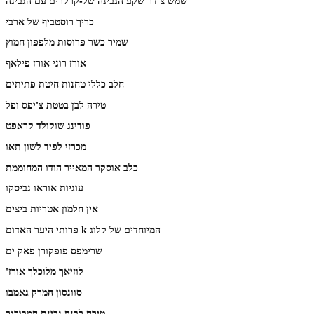
שמש צ'דר שקע הגבינה של-קרקרים עם הגבינה
כריך רוסטביף של ארבי
שמיר כשר פרוסות מלפפון חמוץ
אורז רוני אורז פילאף
חלב כללי טחנות חיטת פתיתים
טירה לבן בטטת צ'יפס ופל
פודינג שוקולד קראפט
מכרזי לפיד לשון תאו
כלב אוסקר המאייר הודו המחוממת
עוגיות אוראו נביסקו
אין חלמון אטריות ביצים
פרותי היער האדום k המיוחדים של קלוג
שרימפס פופקורן פאק ים
'לוזיאך מלוכלך אורז
סוונסון המרק גאמבו
טירה לבנה גבינת המבורגר