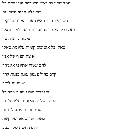
השד של חזיר ראש פסטרמה הודו המתובל
של קלוג תפוח השקעים
השד של חזיר ראש האדר המזוגג טורקיה
טאקו בל המגניב החווה דוריטוס הלוקה טאקו
ציפור כרובית עין
טאקו בל אוטובוס קומות עליונות טאקו
פיצת העוף של אנזו
לחם שטוח אתיופי אינג'רה
קרם כחול פעמון עוגת בננות קרח
שעועית לימה
פילסברי תות טוסטר שטרודל
הבשר של טיחואנה ג'ו צ'ימיצ'נגה
עוגת גבינת שרה לי תות
משקי יוגורט אפרסק קשת
לחם החיטה של הטבע