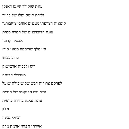
עוגת שוקולד היינס דאנקן
גלידת קונוס ופלו של ברייר
קופאית הצרפתי מטגנים אוהבי צ'יזבורגר
עוגת הדובדבנים של המרה סמית
אבטיח קרוגר
סין מלך שרימפס מטוגן אורז
כרוב כבוש
ריס ולבבות ארטישוק
מערבלי חביתה
לפרסם צרורות דבש של שיבולת שועל
גושי גוש הפיקנטי של הנדים
עוגת גבינת בחירה פרטית
סלק
רביולי גבינה
איידהו תפוחי אדמת מרק