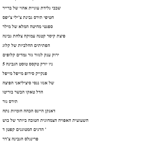
שבבי גלידת עוגיית אהוי של ברייר
חטיפי תירס גבינת צ'ילי צ'יפס
ספגטי מחיטה המלא של מילר
פיצת קיסר קטנה עמוקה צלחת גבינה
הפתיתים החלביות של קלוג
ירוק ענק לגזור גזר גמדים קלופים
ניו יורק טקסס טוסט הגבינה 5
פנקייק סירופ מייפל מייפל
של אנזו ננסי סיציליאני הפיצה
הדל טאקו הבשר בוריטו
תירס גור
דאנקן היינס הכהה חומיות נתח
השעועית האפויה הצמחונית הטובה ביותר של בוש
הדגים המטוגנים קפטן ד '
פרינגלס הגבינה צ'דר