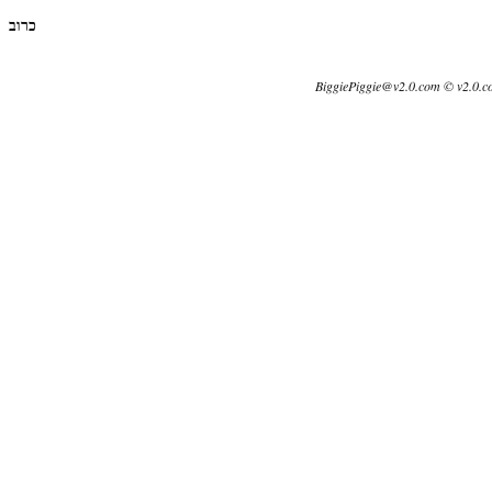
כרוב
BiggiePiggie@v2.0.com © v2.0.c