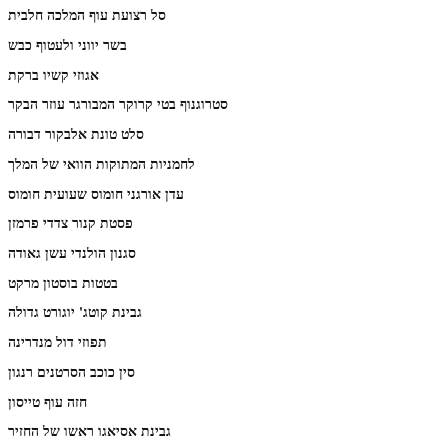
סל רצועת עוף המלכה חלבית
בשר יווני ולעטוף כבש
אגוזי קשיו ברקת
סטרוגנוף בטי קרוקר המבורגר עוזר הבקר
סלט טונת אלבקור דבורה
לחמניות המתוקות הוואי של המלך
עדן אורגני חומוס שעועית חומוס
פסטת קנור צדדי פרמזן
סגנון הולנדי עשן גאודה
בטטות בוסטון מרקט
גבינת קוטג' יוגורט גדולה
תפוזי דול מנדרינה
סין כוכב הסרטנים רנגון
חזה עוף טייסון
גבינת אסיאגו ראשו של החזיר