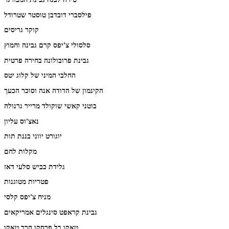
פילסברי דובדבן טוסטר שטרודל
קוקר גריסים
סלסולי צ'יפס קרם גבינה וחמוץ
גבינת פרובולונה בחירה פרטית
החלבי המיני של קלוג יטס
הקינמון של הדודה אנה וסוכר הכעך
בוטני קאשי שוקולד מרייר גרנולה
נאצ'וס עליון
יוגורט יווני בננת תות
מקלות לחם
גלידת כביש סלעי דאז
פטריות מטוגנות
מניח צ'יפס קלסי
גבינת קראפט סינגלים אמריקאים
טאקו בל פרסקו הרך טאקו