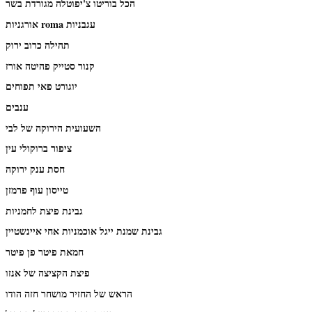
הכל בוריטו צ'יפוטלה מגורדת בשר
אורגניות roma עגבניות
תהילה כרוב ירוק
קנור סטייק פהיטה אורז
יוגורט פאי תפוחים
ענבים
השעועית הירוקה של לבי
ציפור ברוקולי עין
חסת ענק ירוקה
טייסון עוף פרמזן
גבינת פיצת לחמניות
גבינת שמנת ייגל אוכמניות אחי איינשטיין
חמאת פיטר פן פיטר
פיצת הקציצה של אנזו
הראש של החזיר מושחר חזה הודו