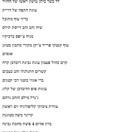
דד בשר ביתן עישון ראשו של החזיר
עוגת הקפה של דרייק
כריך עוף מתובל
שיח זהב זהב דייסת תירס
מניח צ'יפס ברביקיו
עוף קנטקי פרייד צ'יקן מקורי מתכון מטוגן
אגסים
קרם כחול פעמון עוגת גבינת דובדבן קרח
קשרים התגלגלו זהב כעכים
ברי אגוזי בוטני דבי קטנים
עוגות פופ הדובדבן של קלוג
ג'נרל מילס הזהב גרהם
עוזרת צימוקי קליפורניה יום ראשון
קרוגר ביצה מטוגנת
ברון אדום 4 פיצת מחבת גבינה