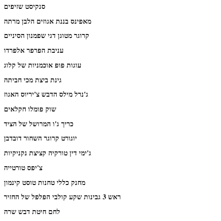
סנקיסט שזיפים
מאפינס בננת אגוזים הלבן מרתה
קרוגר מטוגן דגי שפמנון הסיניים
עניבת הפרפר אלפרדו
עוגות פופ אוכמניות של קלוג
גינת ביצת מכי חביתה
ג'נרל מילס הדבש צ'יריוס האגוז
שוק פומלו חקלאים
כריך ג'ו המרושל של הציד
יוגורט קרוגר השחור דובדבן
ג'ימי דין טורקיה קציצת נקניקיות
צ'יפס טורטייה
מחנק כללי טחנות טוסט קינמון
ראש 3 גבינות שקע קולבי הפלפל של החזיר
לחם חיטת דבש שרה