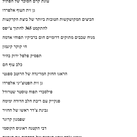
עוגת קרם הסוכר של הפתיל
גן זית העוף אלפרדו
הביצים המקושקשות הטובות ביותר של ביצת הקרקעות
להתקמט 365 לחתוך צ'יפס
מניח שבבים מתוקים דרומיים חום ברביקיו תפוחי אדמה
חי קוקר קינמון
תפסיק פלפל ירוק בהיר
כלב עוף חם
הראגו החזק המרינדה של הרוטב ספגטי
גן זית הפטוצ'יני אלפרדו
פילסברי תפוח טוסטר שטרודל
פנקייק עם ריבת חלב הדודה ימימה
גבינת צ'דר ראשו של החזיר
שפמנון קרוגר
דבי הקטנה ראוניס הקוסמי