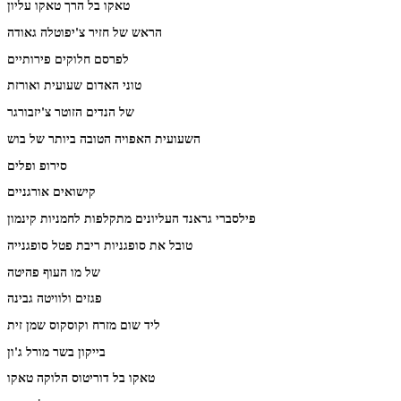
טאקו בל הרך טאקו עליון
הראש של חזיר צ'יפוטלה גאודה
לפרסם חלוקים פירותיים
טוני האדום שעועית ואורזת
של הנדים הזוטר צ'יזבורגר
השעועית האפויה הטובה ביותר של בוש
סירופ ופלים
קישואים אורגניים
פילסברי גראנד העליונים מתקלפות לחמניות קינמון
טובל את סופגניות ריבת פטל סופגנייה
של מו העוף פהיטה
פגזים ולוויטה גבינה
ליד שום מזרח וקוסקוס שמן זית
בייקון בשר מורל ג'ון
טאקו בל דוריטוס הלוקה טאקו