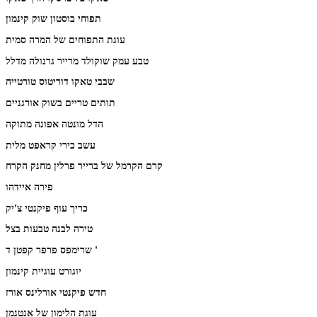
תפוחי בוסטון שוק קינמון
עוגת התפוחים של המרה סמית
טבע עמק שוקולד מרייר גרנולה מדלל
שבבי טאקו דוריטוס טורטייה
תותים טריים בשוק אורגניים
הדל מונטה אפונה מתוקה
עשב כירי קראפט מלית
קרם הקרמל של ברייר פרלין מחנק הקרח
פירה איידהו
כריך עוף פיקנטי צ'יק
טירה לבנה טבעות בצל
שרימפס פרפר קפטן ד '
יוגורט עוגיית קינמון
חדש פיקנטי אורלינס אורז
עוגת הלימון של אנטנמן