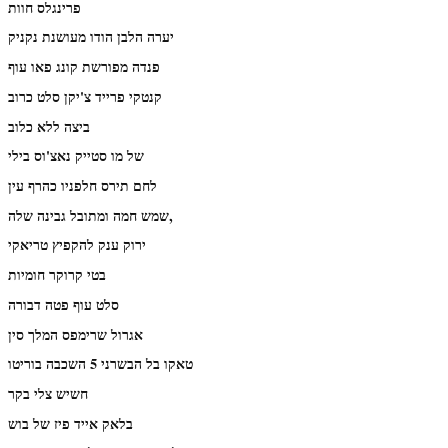
פרינגלס חוות
יערה הלבן הודו מעושנת נקניק
פנדה מפורשת קונג פאו עוף
קנטקי פרייד צ'יקן סלט כרוב
ביצה ללא כלוב
של מו סטייק נאצ'וס בילי
לחם תירס חלפניו כהרף עין
שמש חמה ומתובל גבינה שלה,
ירוק ענק להקפיץ טריאקי
בטי קרוקר חומיות
סלט עוף פטה דבורה
אגרול שרימפס המלך סין
טאקו בל הבשרני 5 השכבה בוריטו
חשיש צלי בקר
בלאק אייד פיז של בוש