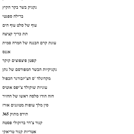
נקניק בשר בקר הקיץ
ברילה ספגטי
עוף של סלט עוף הים
תת כריך קציצה
עוגת קרם הבננה של המרה סמית
אננס
קפטן פיצפוצים קוקר
נקניקיות הבשר המפורסם של נתן
מקדונלד 'ס הצ'יזבורגר הכפול
עוגיות שוקולד צ'יפס אוטיס
חזה הודו סלסה ראשו של החזיר
סין מלך עופות מטוגנים אורז
תירס מתוק 365
קנור צ'דר ברוקולי פסטה
אטריות קנור טריאקי