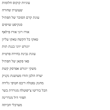
עוגיות קוקוס חלומות
שעועית שחורה
עוגת קרם הסוכר של הפתיל
סנקיסט שזיפים
אורז רוני אורז פילאף
טאקו בל הקשה טאקו עליון
יוגורט יווני בננת תות
עוגת גבינת בחירה פרטית
פאי פקאן של הפתיל
משקי יוגורט אפרסק קשת
יערה הלבן הודו מעושנת נקניק
מחנק נסטלה דיבס חטיפי גלידה
הכל בוריטו צ'יפוטלה מגורדת בשר
תפוזי דול מנדרינה
מערבלי חביתה