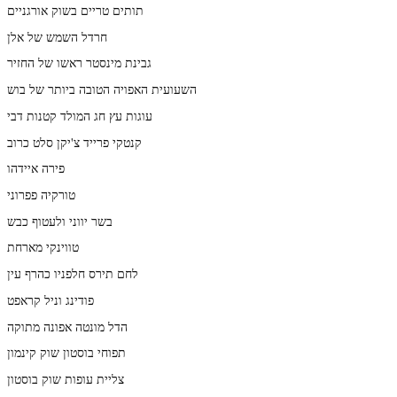
תותים טריים בשוק אורגניים
חרדל השמש של אלן
גבינת מינסטר ראשו של החזיר
השעועית האפויה הטובה ביותר של בוש
עוגות עץ חג המולד קטנות דבי
קנטקי פרייד צ'יקן סלט כרוב
פירה איידהו
טורקיה פפרוני
בשר יווני ולעטוף כבש
טווינקי מארחת
לחם תירס חלפניו כהרף עין
פודינג וניל קראפט
הדל מונטה אפונה מתוקה
תפוחי בוסטון שוק קינמון
צליית עופות שוק בוסטון