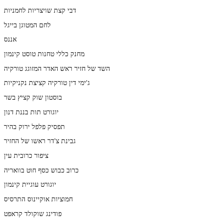
דבי קצת שויצריות לחמניות
לחם המטוגן בייגל
אננס
מחנק כללי טחנות טוסט קינמון
השד של חזיר ראש האדר המזוגג טורקיה
ג'ימי דין טורקיה קציצת נקניקיות
בוסטון שוק קציץ בשר
יוגורט תות בננת דנון
תפסיק פלפל ירוק בהיר
גבינת צ'דר ראשו של החזיר
ציפור כרובית עין
כרוב כבוש כסף חוט בוואריה
יוגורט עוגיית קינמון
חמוציות אוקיינוס התרסיס
פודינג שוקולד קראפט