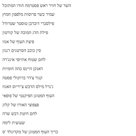
השד של חזיר ראש פסטרמה הודו המתובל
שמיר כשר פרוסות מלפפון חמוץ
פילסברי דובדבן טוסטר שטרודל
פילת הדג המוכה של קורטון
פיצת העוף של אנזו
סין כוכב הסרטנים רנגון
לחם שטוח אתיופי אינג'רה
דאנקן היינס כהה חומיות
קנור צ'דר ברוקולי פסטה
ג'נרל מילס הדבש צ'יריוס האגוז
העוף המטוגן הפיקנטי של פופאי
פצפוצי האורז של קלוג
לחם חיטת דבש שרה
שעועית לימה
כריך העוף המטוגן של מקדונלד 'ס