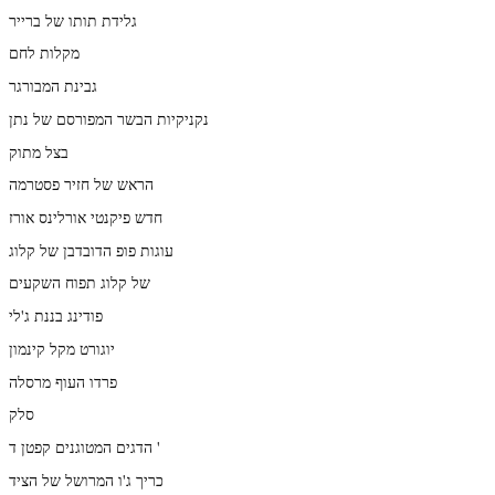
גלידת תותו של ברייר
מקלות לחם
גבינת המבורגר
נקניקיות הבשר המפורסם של נתן
בצל מתוק
הראש של חזיר פסטרמה
חדש פיקנטי אורלינס אורז
עוגות פופ הדובדבן של קלוג
של קלוג תפוח השקעים
פודינג בננת ג'לי
יוגורט מקל קינמון
פרדו העוף מרסלה
סלק
הדגים המטוגנים קפטן ד '
כריך ג'ו המרושל של הציד