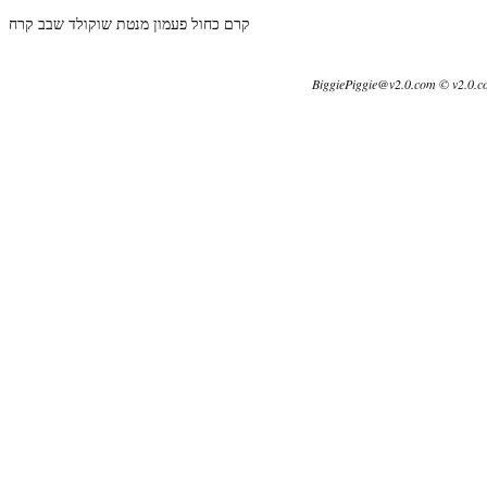
קרם כחול פעמון מנטת שוקולד שבב קרח
BiggiePiggie@v2.0.com © v2.0.c