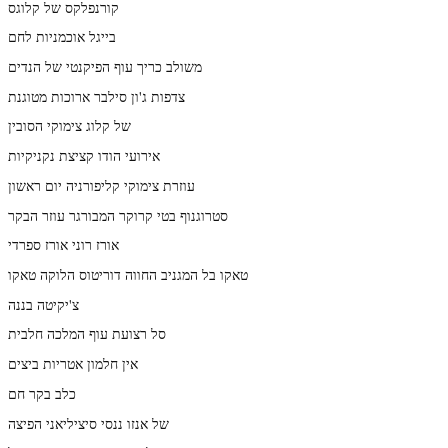
קורנפלקס של קלוגס
בייגל אוכמניות לחם
משולב כריך עוף הפיקנטי של הנדים
צדפות ג'ון סילבר ארוכות מטוגנת
של קלוג צימוקי הסובין
אירועי הודו קציצת נקניקיות
עוזרת צימוקי קליפורניה יום ראשון
סטרוגנוף בטי קרוקר המבורגר עוזר הבקר
אורז רוני אורז ספרדי
טאקו בל המגניב החווה דוריטוס הלוקה טאקו
צ'יקיטה בננה
סל רצועת עוף המלכה חלבית
אין חלמון אטריות ביצים
כלב בקר חם
של אנזו ננסי סיציליאני הפיצה