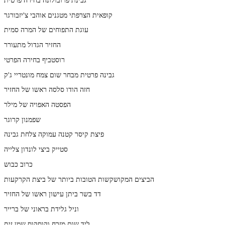
קופאית הצרפתי מטגנים אוהבי צ'יזבורגר
עוגת התפוחים של המרה סמית
החזיר הגדול מתעורר
רוסטביף בחירה הפרטי
גבינה פרטית מבחר שום צמח מונטריי ג'ק
חזה הודו סלסה ראשו של החזיר
הפסטה האפויה של מילר
שפמנון קרוגר
פיצת קיסר קטנה עמוקה צלחת גבינה
סטייק ביצי לונדון צלייה
כרוב כבוש
הביצים המקושקשות הטובות ביותר של ביצת הקרקעות
דד בשר ביתן עישון ראשו של החזיר
וניל גלידת בראוני של ברייר
ליד שום מזרח וקוסקוס שמן זית