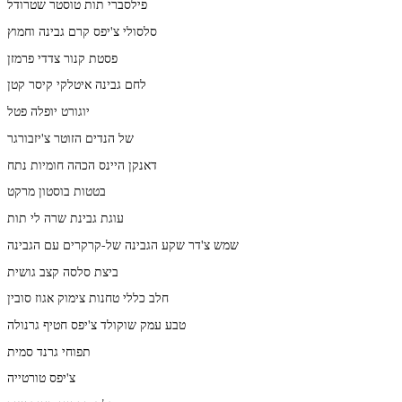
פילסברי תות טוסטר שטרודל
סלסולי צ'יפס קרם גבינה וחמוץ
פסטת קנור צדדי פרמזן
לחם גבינה איטלקי קיסר קטן
יוגורט יופלה פטל
של הנדים הזוטר צ'יזבורגר
דאנקן היינס הכהה חומיות נתח
בטטות בוסטון מרקט
עוגת גבינת שרה לי תות
שמש צ'דר שקע הגבינה של-קרקרים עם הגבינה
ביצת סלסה קצב גושית
חלב כללי טחנות צימוק אגוז סובין
טבע עמק שוקולד צ'יפס חטיף גרנולה
תפוחי גרנד סמית
צ'יפס טורטייה