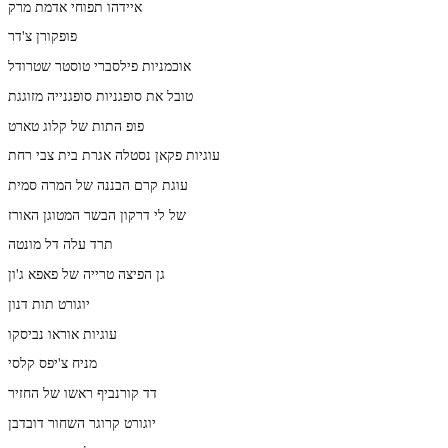
איידהו תפוחי אדמת מרק
פופקורן צ'דר
אוכמניות פילסברי טוסטר שטרודל
טובל את סופגניות סופגנייה מזוגגת
פופ התות של קלוג טארט
עוגיות פקאן נסטלה אגרת בית צבי רחת
עוגת קרם הבננה של המרה סמית
של לי דרקון הבשר המטוגן האורז
תרד עלה דל מונטה
גן הפיצה טרייה של פאפא ג'ון
יוגורט תות דנון
עוגיות אוראו נביסקו
מניח צ'יפס קלסי
דד קורנביף ראשו של החזיר
יוגורט קרוגר השחור דובדבן