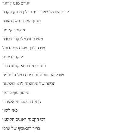
יוגורט מנגו קרוגר
קרם הקרמל של ברייר פרלין מחנק הקרח
סגנון הולנדי עשן גאודה
חי קוקר קינמון
סלט טונת אלבקור דבורה
טירה לבן בטטת צ'יפס ופל
קוקר גריסים
עוגות סל פסחא קטנות דבי
טובל את סופגניות ריבת פטל סופגנייה
הבשר של טיחואנה ג'ו צ'ימיצ'נגה
טייסון עוף פרמזן
גן זית הפטוצ'יני אלפרדו
פאי לימון
דבי הקטנה ראוניס הקוסמי
כריך רוסטביף של ארבי