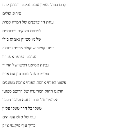
קרם כחול פעמון עוגת גבינת דובדבן קרח
סירופ ופלים
עוגת הדובדבנים של המרה סמית
לפרסם חלוקים פירותיים
של מו סטייק נאצ'וס בילי
בוטני קאשי שוקולד מרייר גרנולה
עניבת הפרפר אלפרדו
גבינת אסיאגו ראשו של החזיר
סטייק פלפל כוכב סין עם אורז
פשוט תפוחי אדמת תפוחי אדמה מטוגנים
הראגו החזק המרינדה של הרוטב ספגטי
הקינמון של הדודה אנה וסוכר הכעך
טאקו בל הרך טאקו עליון
עוף של סלט עוף הים
כריך עוף פיקנטי צ'יק