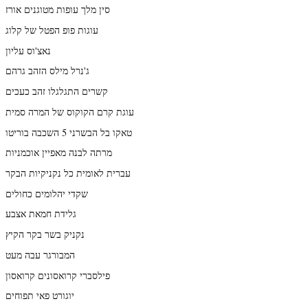
סין מלך עופות מטוגנים אורז
עוגות פופ הפטל של קלוג
נאצ'וס עליון
ג'נרל מילס הזהב גרהם
קשרים התגלגלו זהב כעכים
עוגת קרם הקוקוס של המרה סמית
טאקו בל הבשרני 5 השכבה בוריטו
מרתה לבנה מאפיין אוכמניות
עברית לאומית כל נקניקיות הבקר
שקדי יהלומים כחולים
גלידת חמאת אצבע
נקניק בשר בקר הקיץ
המבורגר עבה מעט
פילסברי קרואסונים קרואסון
יוגורט פאי תפוחים