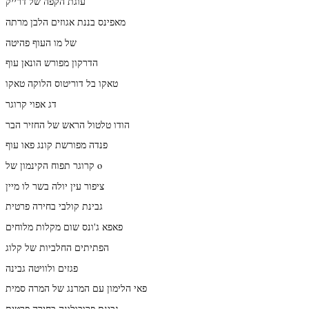
עוגת הקפה של דרייק
מאפינס בננת אגוזים הלבן מרתה
של מו העוף פהיטה
הדרקון מפורש הונאן עוף
טאקו בל דוריטוס הלוקה טאקו
דג אפוי קרוגר
הודו טלטול הראש של החזיר הבר
פנדה מפורשת קונג פאו עוף
קרוגר תפוח הקינמון של o
ציפור עין יולה בשר לו מיין
גבינת קולבי בחירה פרטית
פאפא ג'ונס שום מקלות מלוחים
הפתיתים החלביות של קלוג
פגזים ולוויטה גבינה
פאי הלימון עם המרנג של המרה סמית
גבינת פרובולונה בחירה פרטית