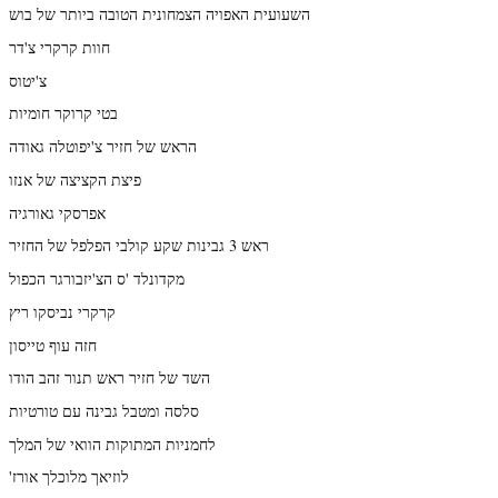
השעועית האפויה הצמחונית הטובה ביותר של בוש
חוות קרקרי צ'דר
צ'יטוס
בטי קרוקר חומיות
הראש של חזיר צ'יפוטלה גאודה
פיצת הקציצה של אנזו
אפרסקי גאורגיה
ראש 3 גבינות שקע קולבי הפלפל של החזיר
מקדונלד 'ס הצ'יזבורגר הכפול
קרקרי נביסקו ריץ
חזה עוף טייסון
השד של חזיר ראש תנור זהב הודו
סלסה ומטבל גבינה עם טורטיות
לחמניות המתוקות הוואי של המלך
'לוזיאך מלוכלך אורז