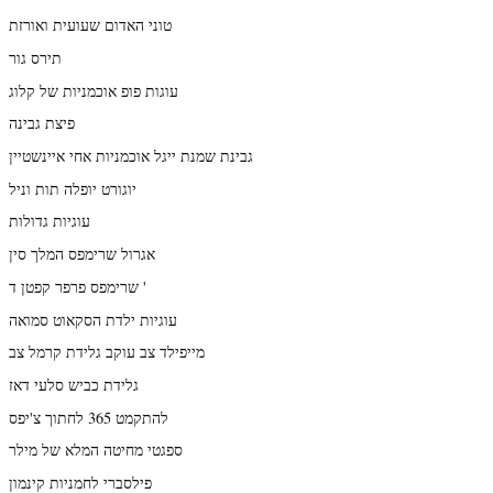
טוני האדום שעועית ואורזת
תירס גור
עוגות פופ אוכמניות של קלוג
פיצת גבינה
גבינת שמנת ייגל אוכמניות אחי איינשטיין
יוגורט יופלה תות וניל
עוגיות גדולות
אגרול שרימפס המלך סין
שרימפס פרפר קפטן ד '
עוגיות ילדת הסקאוט סמואה
מייפילד צב עוקב גלידת קרמל צב
גלידת כביש סלעי דאז
להתקמט 365 לחתוך צ'יפס
ספגטי מחיטה המלא של מילר
פילסברי לחמניות קינמון