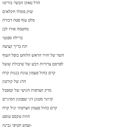
הדל טאקו הבשר בוריטו
שוק פומלו חקלאים
סלט עוף פטה דבורה
מהטמה אורז לבן
ברילה ספגטי
תת כריך קציצה
השד של חזיר הראש הלוהט בופל העוף
לפרסם צרורות דבש של שיבולת שועל
קרם כחול פעמון עוגת בננות קרח
הדג של קורטון
מרק הצדפות הגושי של קמפבל
קרוגר מטוגן דגי שפמנון הסיניים
קרם כחול פעמון הצרפתי וניל קרח
חוות טקסס טוסט
שמש חטיפי גבינה-