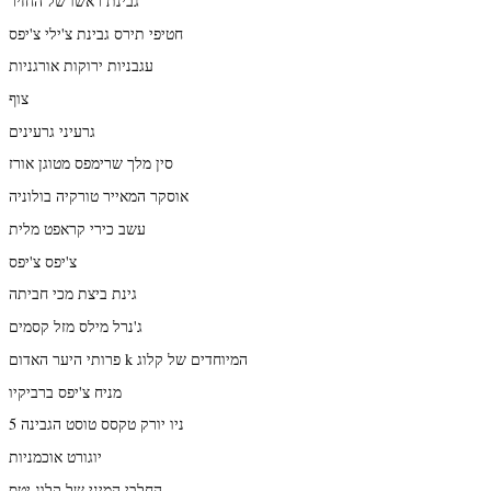
גבינת ראשו של החזיר
חטיפי תירס גבינת צ'ילי צ'יפס
עגבניות ירוקות אורגניות
צוף
גרעיני גרעינים
סין מלך שרימפס מטוגן אורז
אוסקר המאייר טורקיה בולוניה
עשב כירי קראפט מלית
צ'יפס צ'יפס
גינת ביצת מכי חביתה
ג'נרל מילס מזל קסמים
פרותי היער האדום k המיוחדים של קלוג
מניח צ'יפס ברביקיו
ניו יורק טקסס טוסט הגבינה 5
יוגורט אוכמניות
החלבי המיני של קלוג יטס