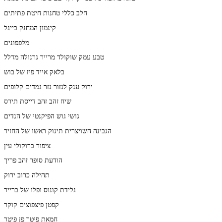
חלב כללי טחנות חיטת פתיתים
קינמון המחנק בייגל
מלפפונים
טבע עמק שוקולד מרייר גרנולה מדלל
בלאק אייד פיז של בוש
ירוק ענק לגזור גזר גמדים קלופים
שיח זהב זהב דייסת תירס
גושי גוש הפיקנטי של הנדים
הגבינה השויצרית תינוק ראשו של החזיר
ציפור ברוקולי עין
הודעת סופר זהב פריך
תהילה כרוב ירוק
גלידת קונוס ופלו של ברייר
קפטן פיצפוצים קוקר
חמאת פיטר פן פיטר