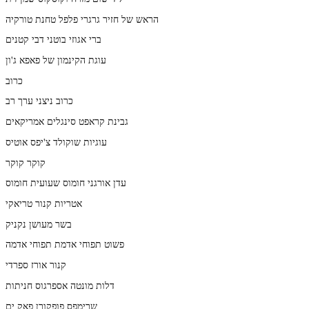
הראש של חזיר גרגרי פלפל טחנת טורקיה
ברי אגוזי בוטני דבי קטנים
עוגת הקינמון של פאפא ג'ון
כרוב
כרוב ניצני ערך רב
גבינת קראפט סינגלים אמריקאים
עוגיות שוקולד צ'יפס אוטיס
קוקר קוקר
עדן אורגני חומוס שעועית חומוס
אטריות קנור טריאקי
בשר מעושן נקניק
פשוט תפוחי אדמת תפוחי אדמה
קנור אורז ספרדי
דלות מונטה אספרגוס חניתות
שרימפס פופקורן פאק ים