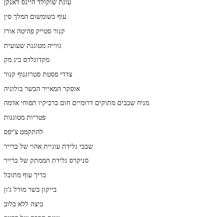
עוגת שוקולד היינס דאנקן
עוף בשומשום המלך סין
קנור סטייק פהיטה אורז
גווייה מטוגנת שעועית
מקדונלדס ביג מק
צדדי פסטת סטרוגנוף קנור
אוסקר המאייר הבשר בולוניה
מניח שבבים מתוקים דרומיים חום ברביקיו תפוחי אדמה
פטריות מטוגנות
להתקמט צ'יפס
שבבי גלידת עוגיית אהוי של ברייר
סניקרס גלידת הממתק של ברייר
כריך עוף מתובל
בייקון בשר מורל ג'ון
ביצה ללא כלוב