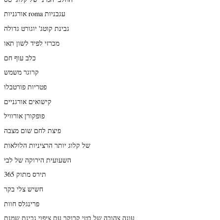
אורגניות roma עגבניות
גבינת קוטג' יוגורט גדולה
מכרזי לפיד לשון תאו
כלב עוף חם
קרוגר משמש
פטריות פורטבלו
קישואים אורגניים
פופקורן אורוויל
פיצת לחם שום מצבה
של קלוג יותר הרציניות הלולאות
השעועית הירוקה של לבי
תירס מתוק 365
חשיש צלי בקר
פרינגלס חוות
עוגה צהובה של בטי קרוקר עם ציפוי גבינת שמנת