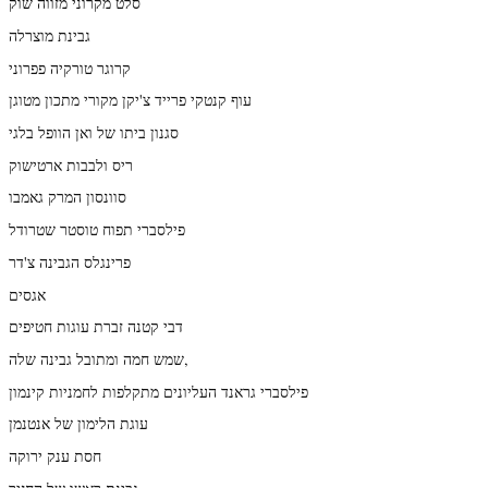
סלט מקרוני מזווה שוק
גבינת מוצרלה
קרוגר טורקיה פפרוני
עוף קנטקי פרייד צ'יקן מקורי מתכון מטוגן
סגנון ביתו של ואן הוופל בלגי
ריס ולבבות ארטישוק
סוונסון המרק גאמבו
פילסברי תפוח טוסטר שטרודל
פרינגלס הגבינה צ'דר
אגסים
דבי קטנה זברת עוגות חטיפים
שמש חמה ומתובל גבינה שלה,
פילסברי גראנד העליונים מתקלפות לחמניות קינמון
עוגת הלימון של אנטנמן
חסת ענק ירוקה