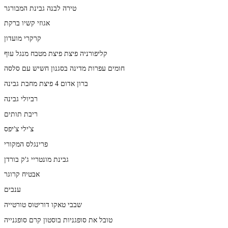
טירה לבנה גבינת המבורגר
אגוזי קשיו ברקת
קרקרי מועדון
קליפורניה פיצת פיצת מטבח מנגל עוף
חומים עפרות מדינה בסגנון חשיש עם סלסה
ברון אדום 4 פיצת מחבת גבינה
רביולי גבינה
ריבת תותים
צ'ילי צ'יפס
פרינגלס המקורי
גבינת מונטריי ג'ק בורדן
אבטיח קרוגר
ענבים
שבבי טאקו דוריטוס טורטייה
טובל את סופגניות בוסטון קרם סופגנייה