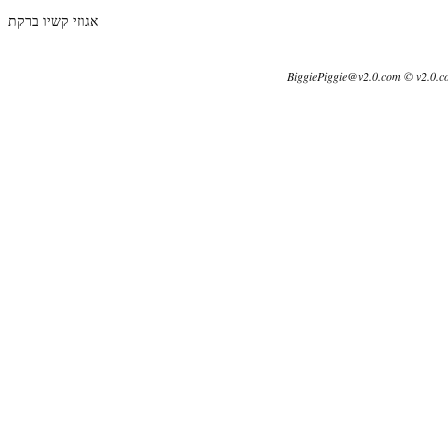
אגוזי קשיו ברקת
BiggiePiggie@v2.0.com © v2.0.c