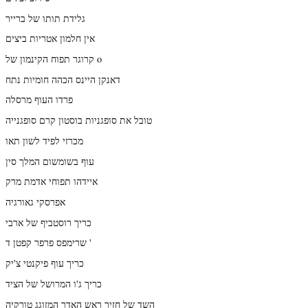
גלידת תותו של ברייר
אין חלמון אטריות ביצים
קרוגר תפוח הקינמון של o
דאנקן היינס הכהה חומיות נתח
פרדו העוף מרסלה
טובל את סופגניות בוסטון קרם סופגנייה
מכרזי לפיד לשון תאו
עוף בשומשום המלך סין
איידהו תפוחי אדמת מרק
אפרסקי גאורגיה
כריך רוסטביף של ארבי
שרימפס פרפר קפטן ד '
כריך עוף פיקנטי צ'יק
כריך ג'ו המרושל של הציד
השד של חזיר ראש האדר המזוגג טורקיה