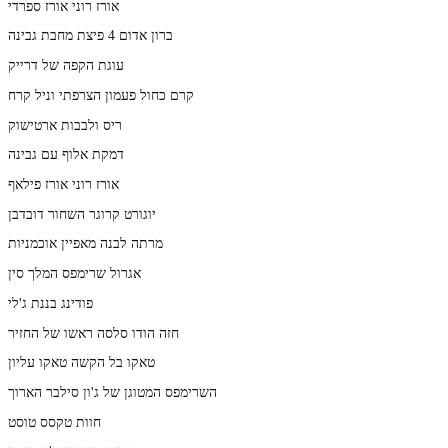
אורז רוני אורז ספרדי
ברון אדום 4 פיצת מחבת גבינה
עוגת הקפה של דרייק
קרם כחול פעמון הצרפתי וניל קרח
ריס ולבבות ארטישוק
דמקת אלוף עם גבינה
אורז רוני אורז פילאף
יוגורט קרוגר השחור דובדבן
מרתה לבנה מאפיין אוכמניות
אגרול שרימפס המלך סין
פודינג בננת ג'לי
חזה הודו סלסה ראשו של החזיר
טאקו בל הקשה טאקו עליון
השרימפס המטוגן של ג'ון סילבר הארוך
חוות טקסס טוסט