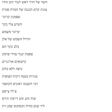
השד של חזיר ראש תנור זהב הודו
עוגת קרם הבננה של המרה סמית
שפמנון קרוגר
חשיש צלי בקר
קרוגר משמש
חרדל השמש של אלן
כלב בקר חם
פסטת קנור צדדי פרמזן
קישואים אורגניים
ביצה ללא כלוב
עוגיות מנטה דקות הצופות
דבי הקטנה ראוניס הקוסמי
צ'ילי צ'יפס
שיח זהב זהב דייסת תירס
ליד שום מזרח וקוסקוס שמן זית