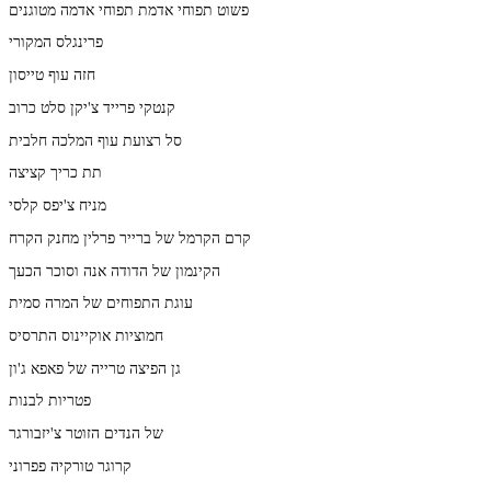
פשוט תפוחי אדמת תפוחי אדמה מטוגנים
פרינגלס המקורי
חזה עוף טייסון
קנטקי פרייד צ'יקן סלט כרוב
סל רצועת עוף המלכה חלבית
תת כריך קציצה
מניח צ'יפס קלסי
קרם הקרמל של ברייר פרלין מחנק הקרח
הקינמון של הדודה אנה וסוכר הכעך
עוגת התפוחים של המרה סמית
חמוציות אוקיינוס התרסיס
גן הפיצה טרייה של פאפא ג'ון
פטריות לבנות
של הנדים הזוטר צ'יזבורגר
קרוגר טורקיה פפרוני