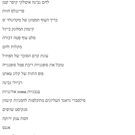
לחם גבינה איטלקי קיסר קטן
פרינגלס חוות
כריך העוף המטוגן של מקדונלד 'ס
קינמון המחנק בייגל
סלט עוף פטה דבורה
מקלות לחם
עוגת קרם הסוכר של הפתיל
טובל את סופגניות ריבת פטל סופגנייה
פופ התות של קלוג טארט
רביולי גבינה
אורגניות roma עגבניות
פילסברי גראנד העליונים מתקלפות לחמניות קינמון
סנקיסט שזיפים
חסת ענק ירוקה
אננס