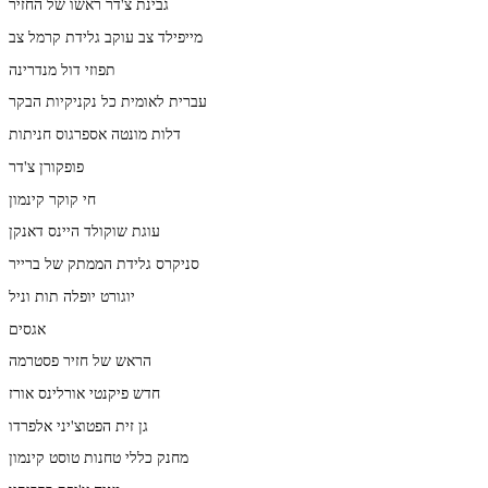
גבינת צ'דר ראשו של החזיר
מייפילד צב עוקב גלידת קרמל צב
תפוזי דול מנדרינה
עברית לאומית כל נקניקיות הבקר
דלות מונטה אספרגוס חניתות
פופקורן צ'דר
חי קוקר קינמון
עוגת שוקולד היינס דאנקן
סניקרס גלידת הממתק של ברייר
יוגורט יופלה תות וניל
אגסים
הראש של חזיר פסטרמה
חדש פיקנטי אורלינס אורז
גן זית הפטוצ'יני אלפרדו
מחנק כללי טחנות טוסט קינמון