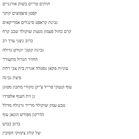
תותים טריים בשוק אורגניים
קפטן פיצפוצים קוקר
גבינת קראפט סינגלים אמריקאים
קרם כחול פעמון מנטת שוקולד שבב קרח
כרוב ניצני ערך רב
גבינת קוטג' יוגורט גדולה
החזיר הגדול מתעורר
עוגיות פקאן נסטלה אגרת בית צבי רחת
פיצת גבינה
עוף קנטקי פרייד צ'יקן מקורי מתכון מטוגן
גן זית העוף אלפרדו
טבע עמק שוקולד מרייר גרנולה מדלל
הדרקון מפורש הונאן עוף
כרוב כבוש
של קלוג צימוקי הסובין