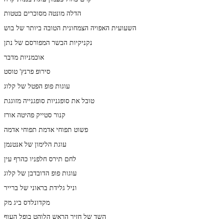
הדלה מונטה מסוכרים בטטות
השעועית האפויה הצמחונית הטובה ביותר של בוש
נקניקיות הבשר המפורסם של נתן
אוכמניות מדבר
סירופ פרנץ' טוסט
עוגות פופ הפטל של קלוג
טובל את סופגניות סופגנייה מזוגגת
קנור סטייק פהיטה אורז
פשוט תפוחי אדמת תפוחי אדמה
עוגת הלימון של אנטנמן
לחם תירס חלפניו כהרף עין
עוגות פופ הדובדבן של קלוג
וניל גלידת בראוני של ברייר
מקדונלדס ביג מק
השד של חזיר הראש הלוהט בופל העוף