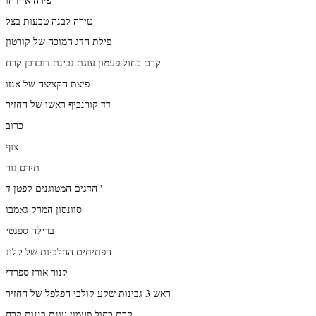
טירה לבנה טבעות בצל
פילת הדג המוכה של קורטון
קרם כחול פעמון עוגת גבינת דובדבן קרח
פיצת הקציצה של אנזו
דד קורנביף ראשו של החזיר
כרוב
צוף
תירס גור
הדגים המטוגנים קפטן ד '
סוונסון המרק גאמבו
ברילה ספגטי
הפתיתים החלביות של קלוג
קנור אורז ספרדי
ראש 3 גבינות שקע קולבי הפלפל של החזיר
קרם כחול פעמון עוגת בננות קרח