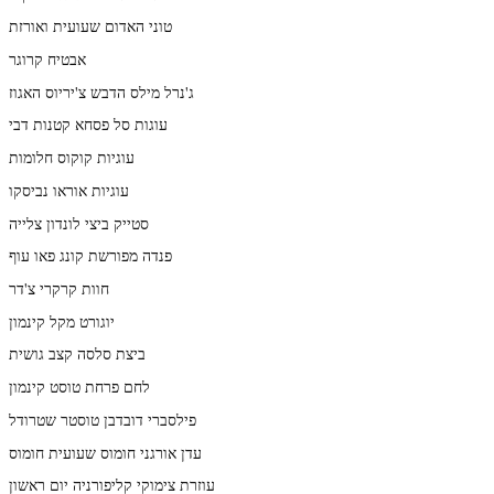
טוני האדום שעועית ואורזת
אבטיח קרוגר
ג'נרל מילס הדבש צ'יריוס האגוז
עוגות סל פסחא קטנות דבי
עוגיות קוקוס חלומות
עוגיות אוראו נביסקו
סטייק ביצי לונדון צלייה
פנדה מפורשת קונג פאו עוף
חוות קרקרי צ'דר
יוגורט מקל קינמון
ביצת סלסה קצב גושית
לחם פרחת טוסט קינמון
פילסברי דובדבן טוסטר שטרודל
עדן אורגני חומוס שעועית חומוס
עוזרת צימוקי קליפורניה יום ראשון