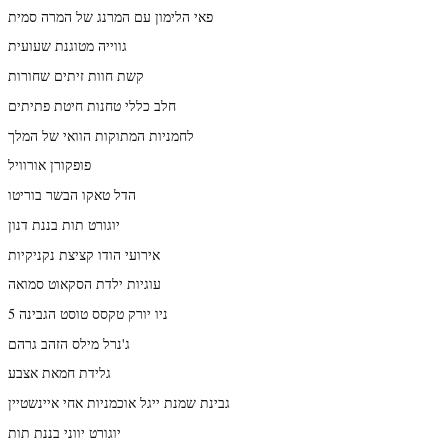
פאי הלימון עם המרנג של המרה סמית
גווייה מטוגנת שעועית
קשת חוות זיתים שחורות
חלב כללי טחנות חיטת פתיתים
לחמניות המתוקות הוואי של המלך
פופקורן אורוויל
הדל טאקו הבשר בוריטו
יוגורט תות בננת דנון
אירועי הודו קציצת נקניקיות
עוגיות ילדת הסקאוט סמואה
ניו יורק טקסס טוסט הגבינה 5
ג'נרל מילס הזהב גרהם
גלידת חמאת אצבע
גבינת שמנת ייגל אוכמניות אחי איינשטיין
יוגורט יווני בננת תות