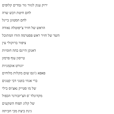
ירוק ענק לגזור גזר גמדים קלופים
לחם חיטת דבש שרה
לחם המטוגן בייגל
הראש של חזיר צ'יפוטלה גאודה
השד של חזיר ראש פסטרמה הודו המתובל
ציפור ברוקולי עין
דאנקן היינס כהה חומיות
טייסון עוף פרמזן
יוגורט אוכמניות
פאפא ג'ונס שום מקלות מלוחים
ברי אגוזי בוטני דבי קטנים
של מו סטייק נאצ'וס בילי
מקדונלד 'ס הצ'יזבורגר הכפול
של קלוג תפוח השקעים
גינת ביצת מכי חביתה