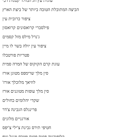
עוגות עץ חג המולד קטנות דבי
הביצה המתובלת הטובה ביותר של ביצת הארץ
ציפור כרובית עין
פילסברי קרואסונים קרואסון
ג'נרל מילס מזל קסמים
ציפור עין יולה בשר לו מיין
פטריות פורטבלו
עוגת קרם הקוקוס של המרה סמית
סין מלך שרימפס מטוגן אורז
'לוזיאך מלוכלך אורז
סין מלך עופות מטוגנים אורז
שקדי יהלומים כחולים
פרינגלס הגבינה צ'דר
אורגניים מלונים
חטיפי תירס גבינת צ'ילי צ'יפס
קליפורניה פיצת פיצת מטבח מנגל עוף