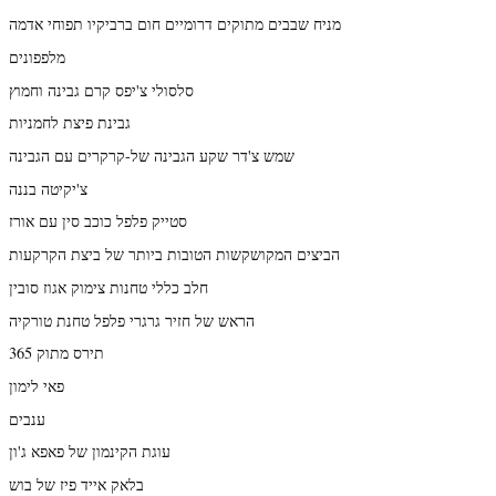
מניח שבבים מתוקים דרומיים חום ברביקיו תפוחי אדמה
מלפפונים
סלסולי צ'יפס קרם גבינה וחמוץ
גבינת פיצת לחמניות
שמש צ'דר שקע הגבינה של-קרקרים עם הגבינה
צ'יקיטה בננה
סטייק פלפל כוכב סין עם אורז
הביצים המקושקשות הטובות ביותר של ביצת הקרקעות
חלב כללי טחנות צימוק אגוז סובין
הראש של חזיר גרגרי פלפל טחנת טורקיה
תירס מתוק 365
פאי לימון
ענבים
עוגת הקינמון של פאפא ג'ון
בלאק אייד פיז של בוש