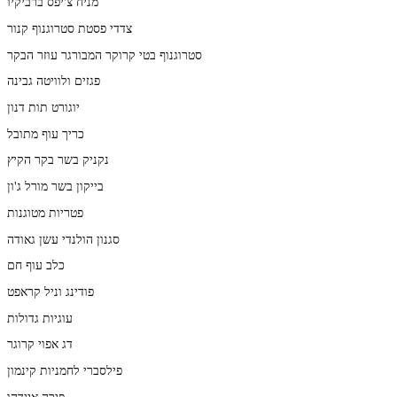
מניח צ'יפס ברביקיו
צדדי פסטת סטרוגנוף קנור
סטרוגנוף בטי קרוקר המבורגר עוזר הבקר
פגזים ולוויטה גבינה
יוגורט תות דנון
כריך עוף מתובל
נקניק בשר בקר הקיץ
בייקון בשר מורל ג'ון
פטריות מטוגנות
סגנון הולנדי עשן גאודה
כלב עוף חם
פודינג וניל קראפט
עוגיות גדולות
דג אפוי קרוגר
פילסברי לחמניות קינמון
פירה איידהו