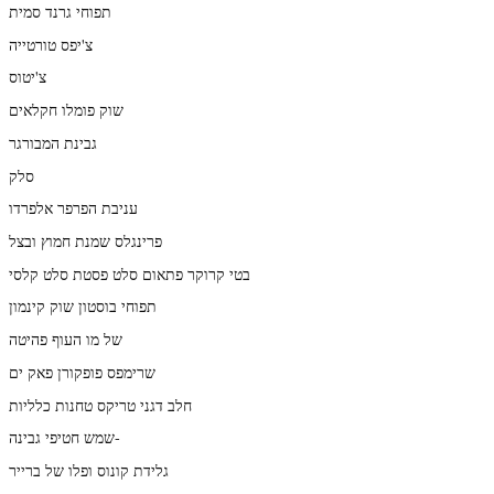
תפוחי גרנד סמית
צ'יפס טורטייה
צ'יטוס
שוק פומלו חקלאים
גבינת המבורגר
סלק
עניבת הפרפר אלפרדו
פרינגלס שמנת חמוץ ובצל
בטי קרוקר פתאום סלט פסטת סלט קלסי
תפוחי בוסטון שוק קינמון
של מו העוף פהיטה
שרימפס פופקורן פאק ים
חלב דגני טריקס טחנות כלליות
שמש חטיפי גבינה-
גלידת קונוס ופלו של ברייר