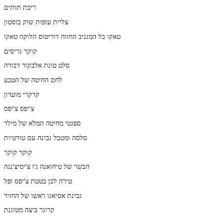
ריבת תותים
צליית עופות שוק בוסטון
טאקו בל המגניב החווה דוריטוס הלוקה טאקו
קוקר גריסים
סלט טונת אלבקור דבורה
לחם החיטה של הטבע
קרקרי מועדון
צ'יפס צ'יפס
ספגטי מחיטה המלא של מילר
סלסה ומטבל גבינה עם טורטיות
קוקר קוקר
הבשר של טיחואנה ג'ו צ'ימיצ'נגה
טירה לבן בטטת צ'יפס ופל
גבינת אסיאגו ראשו של החזיר
קרוגר ביצה מטוגנת