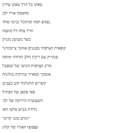
טאקו בל הרך טאקו עליון
מהטמה אורז לבן
שמש חמה ומתובל גבינה שלה,
תרד עלה דל מונטה
בשר מעושן נקניק
קופאית הצרפתי מטגנים אוהבי צ'יזבורגר
פנקייק עם ריבת חלב הדודה ימימה
מרק הצדפות הגושי של קמפבל
אוסקר המאייר טורקיה בולוניה
קשרים התגלגלו זהב כעכים
פאי פקאן של הפתיל
השעועית הירוקה של לבי
גלידת כביש סלעי דאז
יוגורט מנגו קרוגר
פצפוצי האורז של קלוג