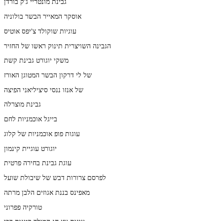
גבינת מונטריי ג'ק בורדן
אוסקר המאייר הבשר בולוניה
עוגיות שוקולד צ'יפס אוטיס
הגבינה השויצרית תינוק ראשו של החזיר
משקי יוגורט גבינת קשת
של לי דרקון הבשר המטוגן האורז
של אנזו ננסי סיציליאני הפיצה
גבינת מוצרלה
בייגל אוכמניות לחם
עוגות פופ אוכמניות של קלוג
יוגורט עוגיית קינמון
עוגת גבינת בחירה פרטית
לפרסם צרורות דבש של שיבולת שועל
מאפינס בננת אגוזים הלבן מרתה
טורקיה פפרוני