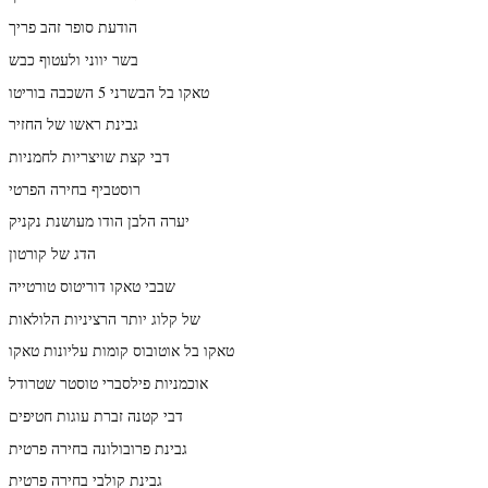
הודעת סופר זהב פריך
בשר יווני ולעטוף כבש
טאקו בל הבשרני 5 השכבה בוריטו
גבינת ראשו של החזיר
דבי קצת שויצריות לחמניות
רוסטביף בחירה הפרטי
יערה הלבן הודו מעושנת נקניק
הדג של קורטון
שבבי טאקו דוריטוס טורטייה
של קלוג יותר הרציניות הלולאות
טאקו בל אוטובוס קומות עליונות טאקו
אוכמניות פילסברי טוסטר שטרודל
דבי קטנה זברת עוגות חטיפים
גבינת פרובולונה בחירה פרטית
גבינת קולבי בחירה פרטית