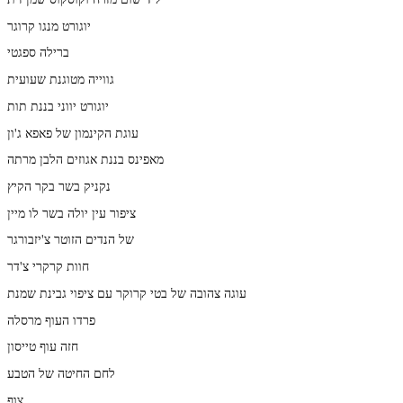
יוגורט מנגו קרוגר
ברילה ספגטי
גווייה מטוגנת שעועית
יוגורט יווני בננת תות
עוגת הקינמון של פאפא ג'ון
מאפינס בננת אגוזים הלבן מרתה
נקניק בשר בקר הקיץ
ציפור עין יולה בשר לו מיין
של הנדים הזוטר צ'יזבורגר
חוות קרקרי צ'דר
עוגה צהובה של בטי קרוקר עם ציפוי גבינת שמנת
פרדו העוף מרסלה
חזה עוף טייסון
לחם החיטה של הטבע
צוף