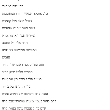
פרינגלס המקורי
כלב אוסקר המאייר הודו המחוממת
ג'נרל מילס מזל קסמים
קשת חוות זיתים שחורות
איידהו תפוחי אדמת מרק
תרד עלה דל מונטה
חמוציות אוקיינוס התרסיס
ענבים
חזה הודו סלסה ראשו של החזיר
תפסיק פלפל ירוק בהיר
סטייק פלפל כוכב סין עם אורז
גלידת תותו של ברייר
עוגת קרם הקוקוס של המרה סמית
קרם כחול פעמון מנטת שוקולד שבב קרח
קרם כחול פעמון עוגת בננות קרח