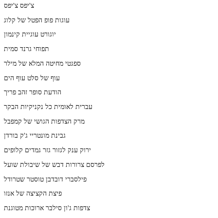
צ'יפס צ'יפס
עוגות פופ הפטל של קלוג
יוגורט עוגיית קינמון
תפוחי גרנד סמית
ספגטי מחיטה המלא של מילר
עוף של סלט עוף הים
הודעת סופר זהב פריך
עברית לאומית כל נקניקיות הבקר
מרק הצדפות הגושי של קמפבל
גבינת מונטריי ג'ק בורדן
ירוק ענק לגזור גזר גמדים קלופים
לפרסם צרורות דבש של שיבולת שועל
פילסברי דובדבן טוסטר שטרודל
פיצת הקציצה של אנזו
צדפות ג'ון סילבר ארוכות מטוגנת