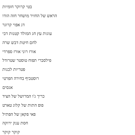
בטי קרוקר חומיות
הראש של החזיר מושחר חזה הודו
דג אפוי קרוגר
עוגות עץ חג המולד קטנות דבי
לחם חיטת דבש שרה
אורז רוני אורז ספרדי
פילסברי תפוח טוסטר שטרודל
פטריות לבנות
רוסטביף בחירה הפרטי
אגסים
כריך ג'ו המרושל של הציד
פופ התות של קלוג טארט
פאי פקאן של הפתיל
חסת ענק ירוקה
קוקר קוקר