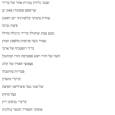
שבבי גלידת עוגיית אהוי של ברייר
שרימפס פופקורן פאק ים
עוזרת צימוקי קליפורניה יום ראשון
פיצת גבינה
טבע עמק שוקולד מרייר גרנולה מדלל
שמיר כשר פרוסות מלפפון חמוץ
כריך רוסטביף של ארבי
השד של חזיר ראש פסטרמה הודו המתובל
פצפוצי האורז של קלוג
פטריות פורטבלו
קרקרי מועדון
של אנזו ננסי סיציליאני הפיצה
בצל מתוק
קרקרי נביסקו ריץ
אוסקר המאייר הבשר בולוניה