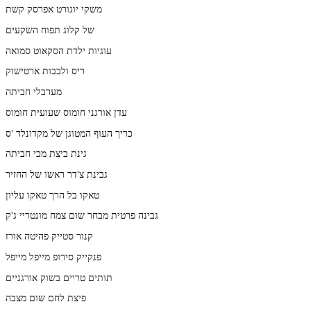
משקי יוגורט אפרסק קשת
של קלוג תפוח השקעים
עוגיות ילדת הסקאוט סמואה
ריס ולבבות ארטישוק
מערבלי חביתה
עדן אורגני חומוס שעועית חומוס
כריך העוף המטוגן של מקדונלד 'ס
גינת ביצת מכי חביתה
גבינת צ'דר ראשו של החזיר
טאקו בל הרך טאקו עליון
גבינה פרטית מבחר שום צמח מונטריי ג'ק
קנור סטייק פהיטה אורז
פנקייק סירופ מייפל מייפל
תותים טריים בשוק אורגניים
פיצת לחם שום מצבה