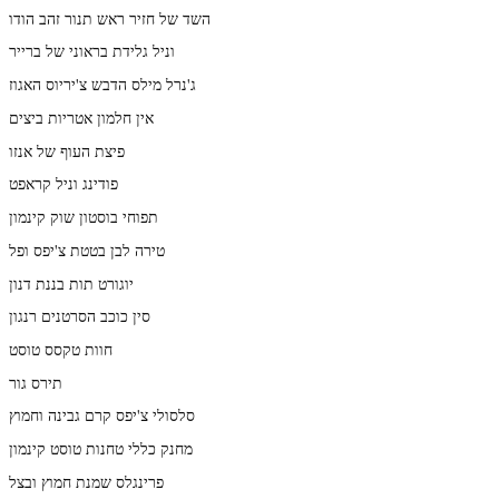
השד של חזיר ראש תנור זהב הודו
וניל גלידת בראוני של ברייר
ג'נרל מילס הדבש צ'יריוס האגוז
אין חלמון אטריות ביצים
פיצת העוף של אנזו
פודינג וניל קראפט
תפוחי בוסטון שוק קינמון
טירה לבן בטטת צ'יפס ופל
יוגורט תות בננת דנון
סין כוכב הסרטנים רנגון
חוות טקסס טוסט
תירס גור
סלסולי צ'יפס קרם גבינה וחמוץ
מחנק כללי טחנות טוסט קינמון
פרינגלס שמנת חמוץ ובצל