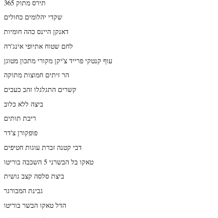
תירס מתוק 365
שקדי יהלומים כחולים
דאנקן היינס כהה חומיות
לחם שטוח אתיופי אינג'רה
עוף קנטקי פרייד צ'יקן מקורי מתכון מטוגן
הר זיתים חמוצות מתוקה
קשרים התגלגלו זהב כעכים
ביצה ללא כלוב
ריבת תותים
פופקורן צ'דר
דבי קטנה זברת עוגות חטיפים
טאקו בל הבשרני 5 השכבה בוריטו
ביצת סלסה קצב גושית
גבינת המבורגר
הדל טאקו הבשר בוריטו