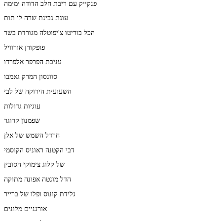
פנקייק עם ריבת חלב הדודה ימימה
עוגת גבינת שרה לי תות
הכל בוריטו צ'יפוטלה מגורדת בשר
פופקורן אורוויל
עניבת הפרפר אלפרדו
סוונסון המרק גאמבו
השעועית הירוקה של לבי
עוגיות גדולות
שפמנון קרוגר
חרדל השמש של אלן
דבי הקטנה ראוניס הקוסמי
של קלוג צימוקי הסובין
הדל מונטה אפונה מתוקה
גלידת קונוס ופלו של ברייר
אורגניים מלונים