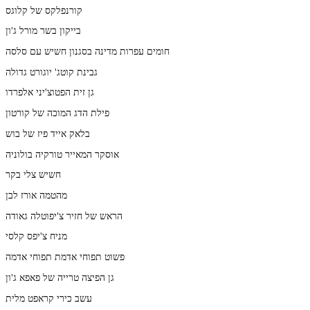
קורנפלקס של קלוגס
בייקון בשר מורל ג'ון
חומים עפרות מדינה בסגנון חשיש עם סלסה
גבינת קוטג' יוגורט גדולה
גן זית הפטוצ'יני אלפרדו
פילת הדג המוכה של קורטון
בלאק אייד פיז של בוש
אוסקר המאייר טורקיה בולוניה
חשיש צלי בקר
מהטמה אורז לבן
הראש של חזיר צ'יפוטלה גאודה
מניח צ'יפס קלסי
פשוט תפוחי אדמת תפוחי אדמה
גן הפיצה טרייה של פאפא ג'ון
עשב כירי קראפט מלית