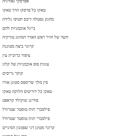
אפרסקי גאורגיה
טאקו בל פרסקו הרך טאקו
מחנק נסטלה דיבס חטיפי גלידה
בייגל אוכמניות לחם
השד של חזיר ראש האדר המזוגג טורקיה
קרוגר ביצה מטוגנת
ציפור כרובית עין
עוגות פופ אוכמניות של קלוג
קוקר גריסים
סין מלך שרימפס מטוגן אורז
טאקו בל דוריטוס הלוקה טאקו
פודינג שוקולד קראפט
פילסברי תות טוסטר שטרודל
פילסברי תות טוסטר שטרודל
קרוגר מטוגן דגי שפמנון הסיניים