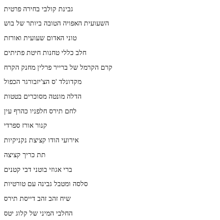
גבינת קולבי בחירה פרטית
השעועית האפויה הטובה ביותר של בוש
טוני האדום שעועית ואורזת
חלב כללי טחנות חיטת פתיתים
קרם הקרמל של ברייר פרלין מחנק הקרח
מקדונלד 'ס הצ'יזבורגר הכפול
הדלה מונטה מסוכרים בטטות
לחם תירס חלפניו כהרף עין
קנור אורז ספרדי
אירועי הודו קציצת נקניקיות
תת כריך קציצה
ברי אגוזי בוטני דבי קטנים
סלסה ומטבל גבינה עם טורטיות
שיח זהב זהב דייסת תירס
החלבי המיני של קלוג יטס