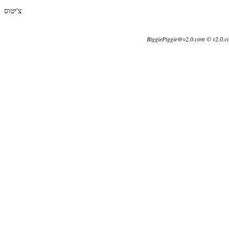
צ'יטוס
BiggiePiggie@v2.0.com © v2.0.c