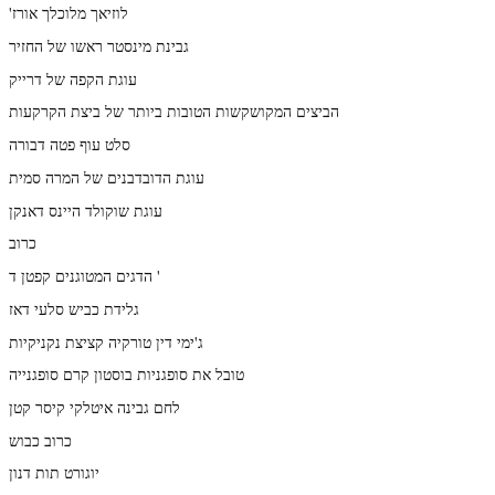
'לוזיאך מלוכלך אורז
גבינת מינסטר ראשו של החזיר
עוגת הקפה של דרייק
הביצים המקושקשות הטובות ביותר של ביצת הקרקעות
סלט עוף פטה דבורה
עוגת הדובדבנים של המרה סמית
עוגת שוקולד היינס דאנקן
כרוב
הדגים המטוגנים קפטן ד '
גלידת כביש סלעי דאז
ג'ימי דין טורקיה קציצת נקניקיות
טובל את סופגניות בוסטון קרם סופגנייה
לחם גבינה איטלקי קיסר קטן
כרוב כבוש
יוגורט תות דנון