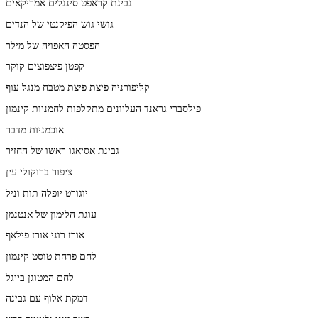
גבינת קראפט סינגלים אמריקאים
גושי גוש הפיקנטי של הנדים
הפסטה האפויה של מילר
קפטן פיצפוצים קוקר
קליפורניה פיצת פיצת מטבח מנגל עוף
פילסברי גראנד העליונים מתקלפות לחמניות קינמון
אוכמניות מדבר
גבינת אסיאגו ראשו של החזיר
ציפור ברוקולי עין
יוגורט יופלה תות וניל
עוגת הלימון של אנטנמן
אורז רוני אורז פילאף
לחם פרחת טוסט קינמון
לחם המטוגן בייגל
דמקת אלוף עם גבינה