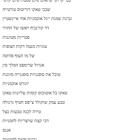
שבבי טאקו דוריטוס טורטייה
גבינת שמנת ייגל אוכמניות אחי איינשטיין
דד קורנביף ראשו של החזיר
פטריות מטוגנות
עוגיות מנטה דקות הצופות
של מו העוף פהיטה
אגרול שרימפס המלך סין
טובל את סופגניות סופגנייה מזוגגת
יוגורט אוכמניות
טאקו בל אוטובוס קומות עליונות טאקו
טבע עמק שוקולד צ'יפס חטיף גרנולה
טירה לבנה טבעות בצל
דבי קצת שויצריות לחמניות
אננס
גבינת פיצת לחמניות