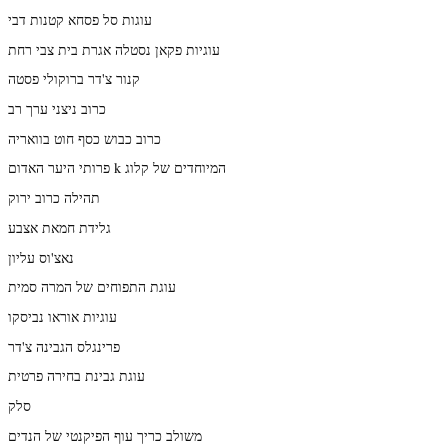
עוגות סל פסחא קטנות דבי
עוגיות פקאן נסטלה אגרת בית צבי רחת
קנור צ'דר ברוקולי פסטה
כרוב ניצני ערך רב
כרוב כבוש כסף חוט בוואריה
פרותי היער האדום k המיוחדים של קלוג
תהילה כרוב ירוק
גלידת חמאת אצבע
נאצ'וס עליון
עוגת התפוחים של המרה סמית
עוגיות אוראו נביסקו
פרינגלס הגבינה צ'דר
עוגת גבינת בחירה פרטית
סלק
משולב כריך עוף הפיקנטי של הנדים