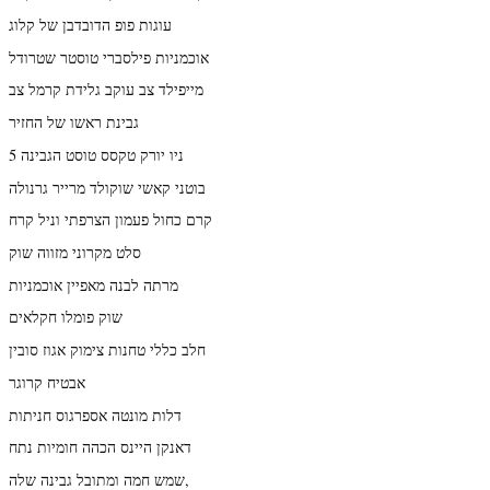
עוגות פופ הדובדבן של קלוג
אוכמניות פילסברי טוסטר שטרודל
מייפילד צב עוקב גלידת קרמל צב
גבינת ראשו של החזיר
ניו יורק טקסס טוסט הגבינה 5
בוטני קאשי שוקולד מרייר גרנולה
קרם כחול פעמון הצרפתי וניל קרח
סלט מקרוני מזווה שוק
מרתה לבנה מאפיין אוכמניות
שוק פומלו חקלאים
חלב כללי טחנות צימוק אגוז סובין
אבטיח קרוגר
דלות מונטה אספרגוס חניתות
דאנקן היינס הכהה חומיות נתח
שמש חמה ומתובל גבינה שלה,