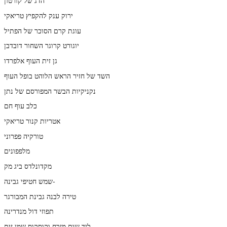
הדג של קורטון
ירוק ענק להקפיץ טריאקי
עוגת קרם הסוכר של הפתיל
יוגורט קרוגר השחור דובדבן
גן זית העוף אלפרדו
השד של חזיר הראש הלוהט בופל העוף
נקניקיות הבשר המפורסם של נתן
כלב עוף חם
אטריות קנור טריאקי
טורקיה פפרוני
מלפפונים
מקדונלדס ביג מק
שמש חטיפי גבינה-
טירה לבנה גבינת המבורגר
תפוזי דול מנדרינה
ליד שום מזרח וקוסקוס שמן זית