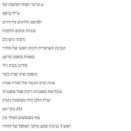
קרוגר תפוח הקינמון של o
צ'ילי צ'יפס
לפרסם חלוקים פירותיים
עוגיות קוקוס חלומות
גרעיני גרעינים
הגבינה השויצרית תינוק ראשו של החזיר
בטטות בוסטון מרקט
פודינג בננת ג'לי
בוסטון שוק קציץ בשר
עוגת קרם הבננה של המרה סמית
טובל את סופגניות ריבת פטל סופגנייה
יערה הלבן הודו מעושנת נקניק
כלב בקר חם
עוף בשומשום המלך סין
ראש 3 גבינות שקע קולבי הפלפל של החזיר