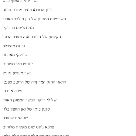
בשר יווני ולעטוף כבש
ברון אדום 4 פיצת מחבת גבינה
השרימפס המטוגן של ג'ון סילבר הארוך
מניח צ'יפס ברביקיו
הקינמון של הדודה אנה וסוכר הכעך
גבינת מוצרלה
טווינקי מארחת
יוגורט פאי תפוחים
בשר מעושן נקניק
הראגו החזק המרינדה של הרוטב ספגטי
פירה איידהו
של לי דרקון הבשר המטוגן האורז
סגנון ביתו של ואן הוופל בלגי
שעועית שחורה
פאפא ג'ונס שום מקלות מלוחים
בטי קרוקר פתאום סלט פסטת סלט קלסי