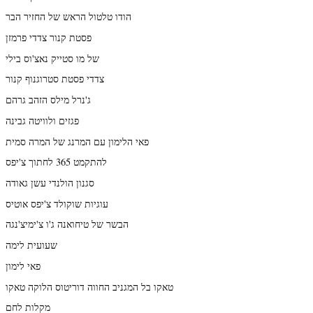
הודו טלטול הראש של החזיר הבר
פסטת קנור צדדי פרמזן
של מו סטייק נאצ'וס בילי
צדדי פסטת סטרוגנוף קנור
ג'נרל מילס הזהב גרהם
פגזים ולוויטה גבינה
פאי הלימון עם המרנג של המרה סמית
להתקמט 365 לחתוך צ'יפס
סגנון הולנדי עשן גאודה
עוגיות שוקולד צ'יפס אוטיס
הבשר של טיחואנה ג'ו צ'ימיצ'נגה
שעועית לימה
פאי לימון
טאקו בל המגניב החווה דוריטוס הלוקה טאקו
מקלות לחם