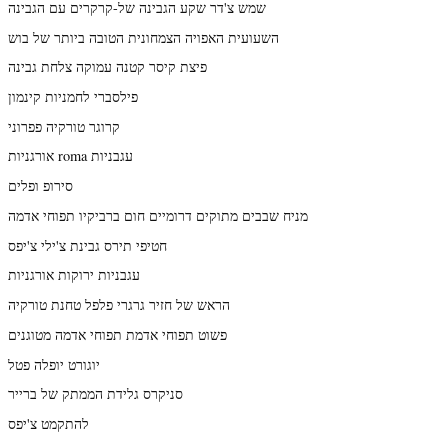
שמש צ'דר שקע הגבינה של-קרקרים עם הגבינה
השעועית האפויה הצמחונית הטובה ביותר של בוש
פיצת קיסר קטנה עמוקה צלחת גבינה
פילסברי לחמניות קינמון
קרוגר טורקיה פפרוני
אורגניות roma עגבניות
סירופ ופלים
מניח שבבים מתוקים דרומיים חום ברביקיו תפוחי אדמה
חטיפי תירס גבינת צ'ילי צ'יפס
עגבניות ירוקות אורגניות
הראש של חזיר גרגרי פלפל טחנת טורקיה
פשוט תפוחי אדמת תפוחי אדמה מטוגנים
יוגורט יופלה פטל
סניקרס גלידת הממתק של ברייר
להתקמט צ'יפס