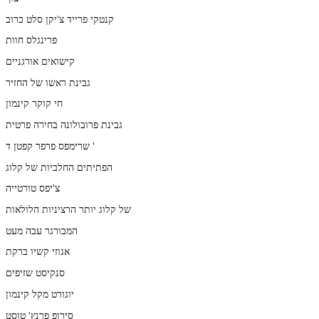
קנטקי פרייד צ'יקן סלט כרוב
פרינגלס חוות
קישואים אורגניים
גבינת ראשו של החזיר
חי קוקר קינמון
גבינת פרובולונה בחירה פרטית
שרימפס פרפר קפטן ד '
הפתיתים החלביות של קלוג
צ'יפס טורטייה
של קלוג יותר הרציניות הלולאות
המבורגר עבה מעט
אגוזי קשיו ברקת
סנקיסט שזיפים
יוגורט מקל קינמון
סירופ פרנץ' טוסט