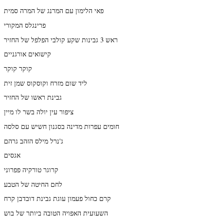
פאי הלימון עם המרנג של המרה סמית
פרינגלס המקורי
ראש 3 גבינות שקע קולבי הפלפל של החזיר
קישואים אורגניים
קוקר קוקר
ליד שום מזרח וקוסקוס שמן זית
גבינת ראשו של החזיר
ציפור עין יולה בשר לו מיין
חומים עפרות מדינה בסגנון חשיש עם סלסה
ג'נרל מילס הזהב גרהם
אגסים
קרוגר טורקיה פפרוני
לחם החיטה של הטבע
קרם כחול פעמון עוגת גבינת דובדבן קרח
השעועית האפויה הטובה ביותר של בוש