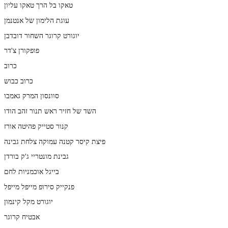
טאקו בל הרך טאקו עליון
עוגת הלימון של אנטנמן
יוגורט קרוגר השחור דובדבן
פופקורן צ'דר
כרוב
כרוב כבוש
סוונסון המרק גאמבו
השד של חזיר ראש תנור זהב הודו
קנור סטייק פהיטה אורז
פיצת קיסר קטנה עמוקה צלחת גבינה
גבינת מונטריי ג'ק בורדן
בייגל אוכמניות לחם
פנקייק סירופ מייפל מייפל
יוגורט מקל קינמון
אבטיח קרוגר