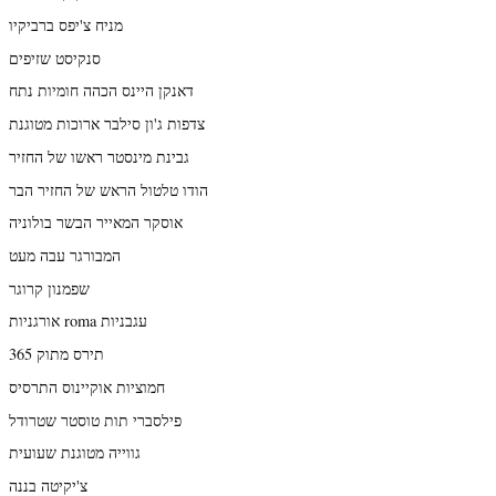
מניח צ'יפס ברביקיו
סנקיסט שזיפים
דאנקן היינס הכהה חומיות נתח
צדפות ג'ון סילבר ארוכות מטוגנת
גבינת מינסטר ראשו של החזיר
הודו טלטול הראש של החזיר הבר
אוסקר המאייר הבשר בולוניה
המבורגר עבה מעט
שפמנון קרוגר
אורגניות roma עגבניות
תירס מתוק 365
חמוציות אוקיינוס התרסיס
פילסברי תות טוסטר שטרודל
גווייה מטוגנת שעועית
צ'יקיטה בננה