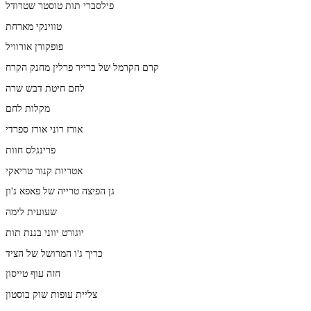
פילסברי תות טוסטר שטרודל
טווינקי מארחת
פופקורן אורוויל
קרם הקרמל של ברייר פרלין מחנק הקרח
לחם חיטת דבש שרה
מקלות לחם
אורז רוני אורז ספרדי
פרינגלס חוות
אטריות קנור טריאקי
גן הפיצה טרייה של פאפא ג'ון
שעועית לימה
יוגורט יווני בננת תות
כריך ג'ו המרושל של הציד
חזה עוף טייסון
צליית עופות שוק בוסטון