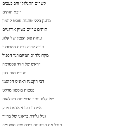
קשרים התגלגלו זהב כעכים
ריבת תותים
מחנק כללי טחנות טוסט קינמון
תותים טריים בשוק אורגניים
עוגות פופ הפטל של קלוג
טירה לבנה גבינת המבורגר
מקדונלד 'ס הצ'יזבורגר הכפול
הראש של חזיר פסטרמה
יוגורט תות דנון
דבי הקטנה ראוניס הקוסמי
בטטות בוסטון מרקט
של קלוג יותר הרציניות הלולאות
איידהו תפוחי אדמת מרק
וניל גלידת בראוני של ברייר
טובל את סופגניות ריבת פטל סופגנייה