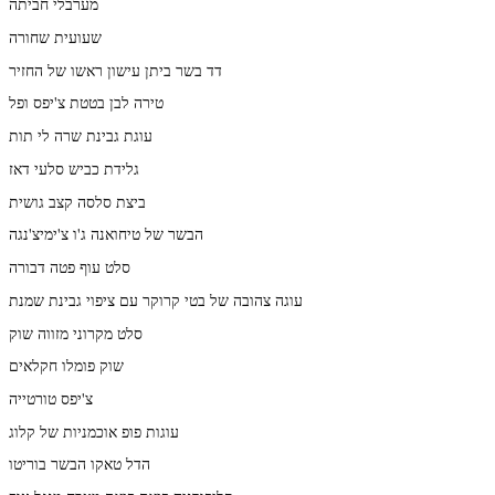
מערבלי חביתה
שעועית שחורה
דד בשר ביתן עישון ראשו של החזיר
טירה לבן בטטת צ'יפס ופל
עוגת גבינת שרה לי תות
גלידת כביש סלעי דאז
ביצת סלסה קצב גושית
הבשר של טיחואנה ג'ו צ'ימיצ'נגה
סלט עוף פטה דבורה
עוגה צהובה של בטי קרוקר עם ציפוי גבינת שמנת
סלט מקרוני מזווה שוק
שוק פומלו חקלאים
צ'יפס טורטייה
עוגות פופ אוכמניות של קלוג
הדל טאקו הבשר בוריטו