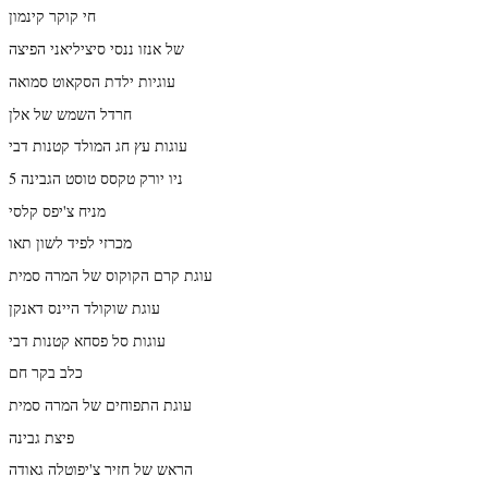
חי קוקר קינמון
של אנזו ננסי סיציליאני הפיצה
עוגיות ילדת הסקאוט סמואה
חרדל השמש של אלן
עוגות עץ חג המולד קטנות דבי
ניו יורק טקסס טוסט הגבינה 5
מניח צ'יפס קלסי
מכרזי לפיד לשון תאו
עוגת קרם הקוקוס של המרה סמית
עוגת שוקולד היינס דאנקן
עוגות סל פסחא קטנות דבי
כלב בקר חם
עוגת התפוחים של המרה סמית
פיצת גבינה
הראש של חזיר צ'יפוטלה גאודה