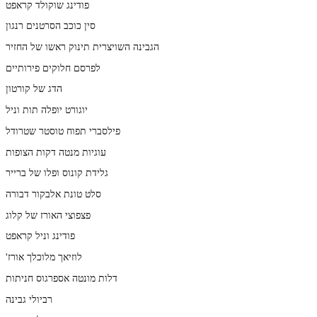
פודינג שוקולד קראפט
סין כוכב הסרטנים רנגון
הגבינה השויצרית תינוק ראשו של החזיר
לפרסם חלוקים פירותיים
הדג של קורטון
יוגורט יופלה תות וניל
פילסברי תפוח טוסטר שטרודל
עוגיות מנטה דקות הצופות
גלידת קונוס ופלו של ברייר
סלט טונת אלבקור דבורה
פצפוצי האורז של קלוג
פודינג וניל קראפט
'לוזיאך מלוכלך אורז
דלות מונטה אספרגוס חניתות
רביולי גבינה