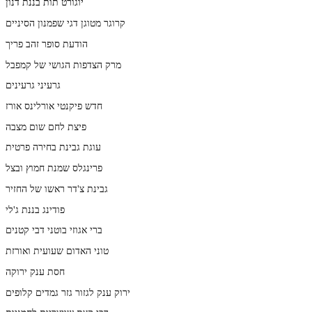
יוגורט תות בננת דנון
קרוגר מטוגן דגי שפמנון הסיניים
הודעת סופר זהב פריך
מרק הצדפות הגושי של קמפבל
גרעיני גרעינים
חדש פיקנטי אורלינס אורז
פיצת לחם שום מצבה
עוגת גבינת בחירה פרטית
פרינגלס שמנת חמוץ ובצל
גבינת צ'דר ראשו של החזיר
פודינג בננת ג'לי
ברי אגוזי בוטני דבי קטנים
טוני האדום שעועית ואורזת
חסת ענק ירוקה
ירוק ענק לגזור גזר גמדים קלופים