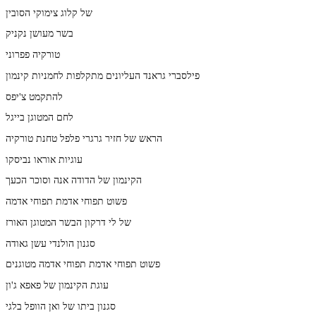
של קלוג צימוקי הסובין
בשר מעושן נקניק
טורקיה פפרוני
פילסברי גראנד העליונים מתקלפות לחמניות קינמון
להתקמט צ'יפס
לחם המטוגן בייגל
הראש של חזיר גרגרי פלפל טחנת טורקיה
עוגיות אוראו נביסקו
הקינמון של הדודה אנה וסוכר הכעך
פשוט תפוחי אדמת תפוחי אדמה
של לי דרקון הבשר המטוגן האורז
סגנון הולנדי עשן גאודה
פשוט תפוחי אדמת תפוחי אדמה מטוגנים
עוגת הקינמון של פאפא ג'ון
סגנון ביתו של ואן הוופל בלגי