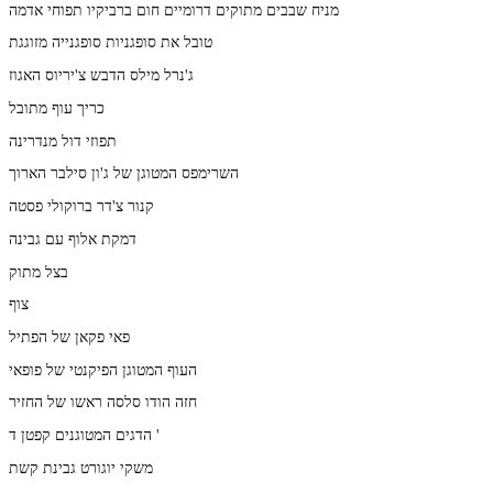
מניח שבבים מתוקים דרומיים חום ברביקיו תפוחי אדמה
טובל את סופגניות סופגנייה מזוגגת
ג'נרל מילס הדבש צ'יריוס האגוז
כריך עוף מתובל
תפוזי דול מנדרינה
השרימפס המטוגן של ג'ון סילבר הארוך
קנור צ'דר ברוקולי פסטה
דמקת אלוף עם גבינה
בצל מתוק
צוף
פאי פקאן של הפתיל
העוף המטוגן הפיקנטי של פופאי
חזה הודו סלסה ראשו של החזיר
הדגים המטוגנים קפטן ד '
משקי יוגורט גבינת קשת