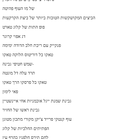
של מו העוף פהיטה
הביצים המקושקשות הטובות ביותר של ביצת הקרקעות
פופ התות של קלוג טארט
דג אפוי קרוגר
פנקייק עם ריבת חלב הדודה ימימה
טאקו בל דוריטוס הלוקה טאקו
שמש חטיפי גבינה-
תרד עלה דל מונטה
טאקו בל פרסקו הרך טאקו
פאי לימון
גבינת שמנת ייגל אוכמניות אחי איינשטיין
גבינת ראשו של החזיר
עוף קנטקי פרייד צ'יקן מקורי מתכון מטוגן
הפתיתים החלביות של קלוג
לחם תירס חלפניו כהרף עין