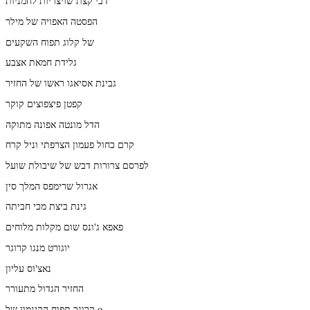
דבי קצת שויצריות לחמניות
הפסטה האפויה של מילר
של קלוג תפוח השקעים
גלידת חמאת אצבע
גבינת אסיאגו ראשו של החזיר
קפטן פיצפוצים קוקר
הדל מונטה אפונה מתוקה
קרם כחול פעמון הצרפתי וניל קרח
לפרסם צרורות דבש של שיבולת שועל
אגרול שרימפס המלך סין
גינת ביצת מכי חביתה
פאפא ג'ונס שום מקלות מלוחים
יוגורט מנגו קרוגר
נאצ'וס עליון
החזיר הגדול מתעורר
קרוגר תפוח הקינמון של o