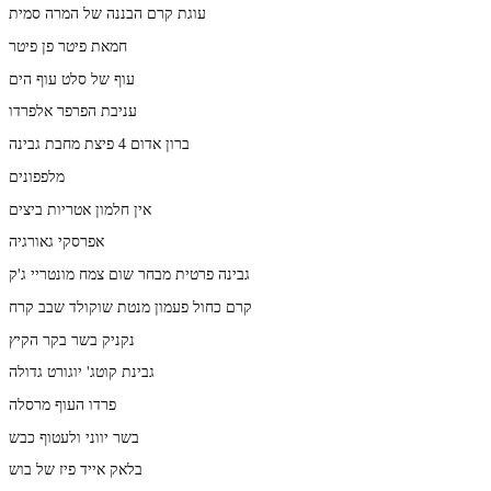
עוגת קרם הבננה של המרה סמית
חמאת פיטר פן פיטר
עוף של סלט עוף הים
עניבת הפרפר אלפרדו
ברון אדום 4 פיצת מחבת גבינה
מלפפונים
אין חלמון אטריות ביצים
אפרסקי גאורגיה
גבינה פרטית מבחר שום צמח מונטריי ג'ק
קרם כחול פעמון מנטת שוקולד שבב קרח
נקניק בשר בקר הקיץ
גבינת קוטג' יוגורט גדולה
פרדו העוף מרסלה
בשר יווני ולעטוף כבש
בלאק אייד פיז של בוש