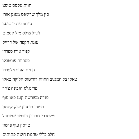
חוות טקסס טוסט
סין מלך שרימפס מטוגן אורז
סירופ פרנץ' טוסט
ג'נרל מילס מזל קסמים
עוגת הקפה של דרייק
קנור אורז ספרדי
פטריות פורטבלו
גן זית העוף אלפרדו
טאקו בל המגניב החווה דוריטוס הלוקה טאקו
פרינגלס הגבינה צ'דר
פנדה מפורשת קונג פאו עוף
תפוחי בוסטון שוק קינמון
פילסברי דובדבן טוסטר שטרודל
טייסון עוף פרמזן
חלב כללי טחנות חיטת פתיתים