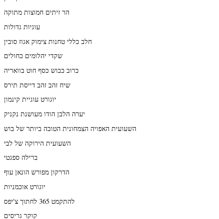
הר זיתים חמוצות מתוקה
עוגיות גדולות
חלב כללי טחנות צימוק אגוז סובין
שקדי יהלומים כחולים
כרוב כבוש כסף חוט בוואריה
שיח זהב זהב דייסת תירס
יוגורט עוגיית קינמון
יערה הלבן הודו מעושנת נקניק
השעועית האפויה הצמחונית הטובה ביותר של בוש
השעועית הירוקה של לבי
ברילה ספגטי
הדרקון מפורש הונאן עוף
יוגורט אוכמניות
להתקמט 365 לחתוך צ'יפס
קוקר גריסים