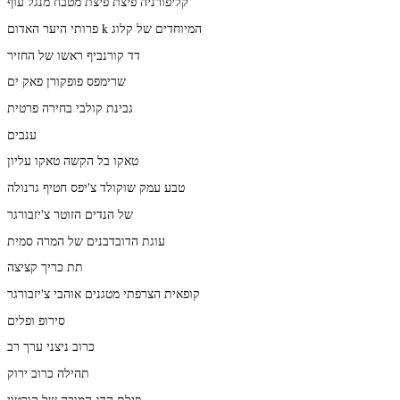
קליפורניה פיצת פיצת מטבח מנגל עוף
פרותי היער האדום k המיוחדים של קלוג
דד קורנביף ראשו של החזיר
שרימפס פופקורן פאק ים
גבינת קולבי בחירה פרטית
ענבים
טאקו בל הקשה טאקו עליון
טבע עמק שוקולד צ'יפס חטיף גרנולה
של הנדים הזוטר צ'יזבורגר
עוגת הדובדבנים של המרה סמית
תת כריך קציצה
קופאית הצרפתי מטגנים אוהבי צ'יזבורגר
סירופ ופלים
כרוב ניצני ערך רב
תהילה כרוב ירוק
פילת הדג המוכה של קורטון