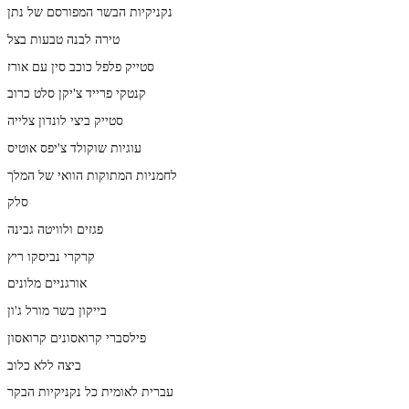
נקניקיות הבשר המפורסם של נתן
טירה לבנה טבעות בצל
סטייק פלפל כוכב סין עם אורז
קנטקי פרייד צ'יקן סלט כרוב
סטייק ביצי לונדון צלייה
עוגיות שוקולד צ'יפס אוטיס
לחמניות המתוקות הוואי של המלך
סלק
פגזים ולוויטה גבינה
קרקרי נביסקו ריץ
אורגניים מלונים
בייקון בשר מורל ג'ון
פילסברי קרואסונים קרואסון
ביצה ללא כלוב
עברית לאומית כל נקניקיות הבקר