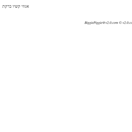
אגוזי קשיו ברקת
BiggiePiggie@v2.0.com © v2.0.c