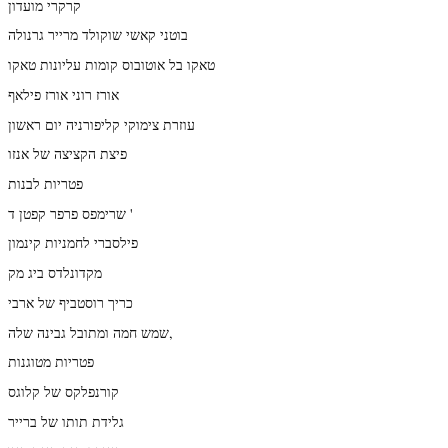
קרקרי מועדון
בוטני קאשי שוקולד מרייר גרנולה
טאקו בל אוטובוס קומות עליונות טאקו
אורז רוני אורז פילאף
עוזרת צימוקי קליפורניה יום ראשון
פיצת הקציצה של אנזו
פטריות לבנות
שרימפס פרפר קפטן ד '
פילסברי לחמניות קינמון
מקדונלדס ביג מק
כריך רוסטביף של ארבי
שמש חמה ומתובל גבינה שלה,
פטריות מטוגנות
קורנפלקס של קלוגס
גלידת תותו של ברייר