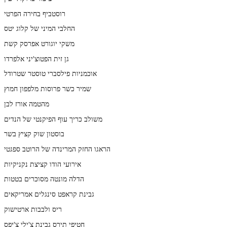
רוסטביף בחירה הפרטי
החלבי המיני של קלוג יטס
משקי יוגורט אפרסק קשת
גן זית הפטוצ'יני אלפרדו
אוכמניות פילסברי טוסטר שטרודל
שמיר כשר פרוסות מלפפון חמוץ
מהטמה אורז לבן
משולב כריך עוף הפיקנטי של הנדים
בוסטון שוק קציץ בשר
הראגו החזק המרינדה של הרוטב ספגטי
אירועי הודו קציצת נקניקיות
הדלה מונטה מסוכרים בטטות
גבינת קראפט סינגלים אמריקאים
ריס ולבבות ארטישוק
חטיפי תירס גבינת צ'ילי צ'יפס