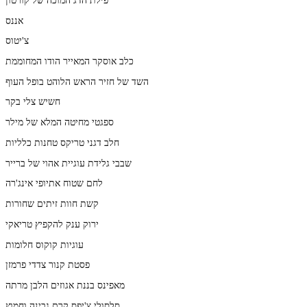
אננס
צ'יטוס
כלב אוסקר המאייר הודו המחוממת
השד של חזיר הראש הלוהט בופל העוף
חשיש צלי בקר
ספגטי מחיטה המלא של מילר
חלב דגני טריקס טחנות כלליות
שבבי גלידת עוגיית אהוי של ברייר
לחם שטוח אתיופי אינג'רה
קשת חוות זיתים שחורות
ירוק ענק להקפיץ טריאקי
עוגיות קוקוס חלומות
פסטת קנור צדדי פרמזן
מאפינס בננת אגוזים הלבן מרתה
סלסולי צ'יפס קרם גבינה וחמוץ