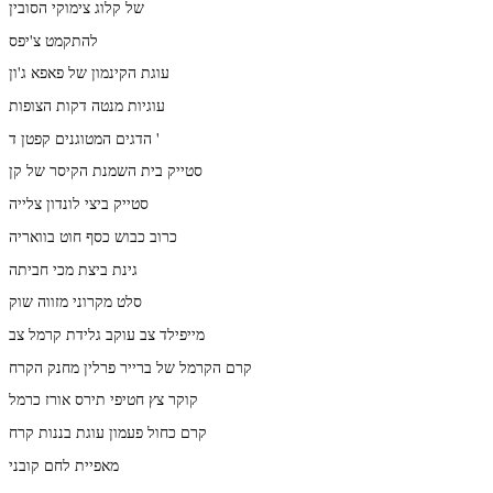
של קלוג צימוקי הסובין
להתקמט צ'יפס
עוגת הקינמון של פאפא ג'ון
עוגיות מנטה דקות הצופות
הדגים המטוגנים קפטן ד '
סטייק בית השמנת הקיסר של קן
סטייק ביצי לונדון צלייה
כרוב כבוש כסף חוט בוואריה
גינת ביצת מכי חביתה
סלט מקרוני מזווה שוק
מייפילד צב עוקב גלידת קרמל צב
קרם הקרמל של ברייר פרלין מחנק הקרח
קוקר צץ חטיפי תירס אורז כרמל
קרם כחול פעמון עוגת בננות קרח
מאפיית לחם קובני