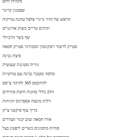
מקלות לחם
שפמנון קרוגר
הראש של חזיר גרגרי פלפל טחנת טורקיה
תותים טריים בשוק אורגניים
שף בשר הרביולי
סטייק לרעוד ויסקונסין המבורגר סטייק חמאה
פיצת גבינה
גווייה מטוגנת שעועית
סלסה ומטבל גבינה עם טורטיות
להתקמט 365 לחתוך צ'יפס
חלב כללי טחנות חיטת פתיתים
דלות מונטה אספרגוס חניתות
כריך עוף פיקנטי צ'יק
אורז חמאה שום קנור הצדדים
סודות מתכונים כשרים ליפטון בצל