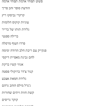
פשוט תפוחי אדמת תפוחי אדמה
הודעת סופר זהב פריך
קרקרי נביסקו ריץ
עוגיות קוקוס חלומות
גלידת תותו של ברייר
ברילה ספגטי
פרדו העוף מרסלה
פנקייק עם ריבת חלב הדודה ימימה
לחם גבינת מאפיית דיקסי
אגוזי קשיו ברקת
קנור צ'דר ברוקולי פסטה
גלידת חמאת אצבע
ג'נרל מילס הזהב גרהם
קשת חוות זיתים שחורות
קוקר גריסים