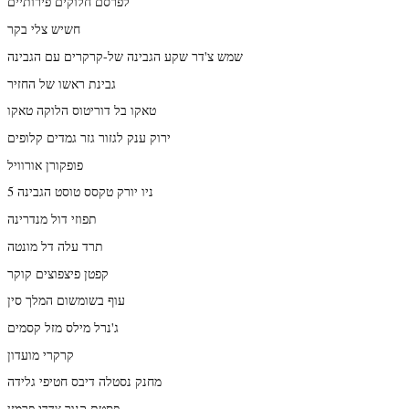
לפרסם חלוקים פירותיים
חשיש צלי בקר
שמש צ'דר שקע הגבינה של-קרקרים עם הגבינה
גבינת ראשו של החזיר
טאקו בל דוריטוס הלוקה טאקו
ירוק ענק לגזור גזר גמדים קלופים
פופקורן אורוויל
ניו יורק טקסס טוסט הגבינה 5
תפוזי דול מנדרינה
תרד עלה דל מונטה
קפטן פיצפוצים קוקר
עוף בשומשום המלך סין
ג'נרל מילס מזל קסמים
קרקרי מועדון
מחנק נסטלה דיבס חטיפי גלידה
פסטת קנור צדדי פרמזן