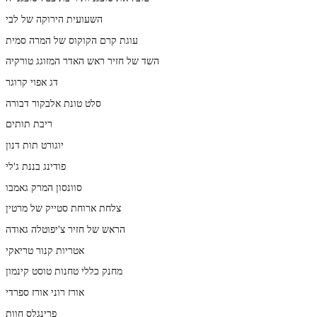
השעועית הירוקה של לבי
עוגת קרם הקוקוס של המרה סמית
השד של חזיר ראש האדר המזוגג טורקיה
דג אפוי קרוגר
סלט טונת אלבקור דבורה
ריבת תותים
יוגורט תות דנון
פודינג בננת ג'לי
סוונסון המרק גאמבו
צלחת ארוחת סטייק של מרטין
הראש של חזיר צ'יפוטלה גאודה
אטריות קנור טריאקי
מחנק כללי טחנות טוסט קינמון
אורז רוני אורז ספרדי
פרינגלס חוות