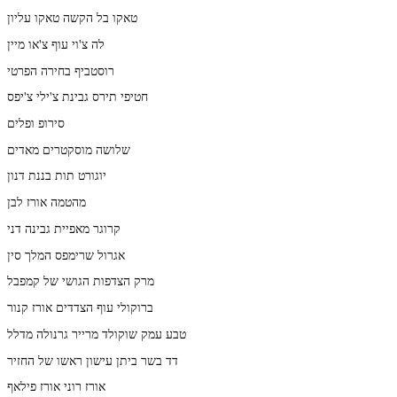
טאקו בל הקשה טאקו עליון
לה צ'וי עוף צ'או מיין
רוסטביף בחירה הפרטי
חטיפי תירס גבינת צ'ילי צ'יפס
סירופ ופלים
שלושה מוסקטרים מאדים
יוגורט תות בננת דנון
מהטמה אורז לבן
קרוגר מאפיית גבינה דני
אגרול שרימפס המלך סין
מרק הצדפות הגושי של קמפבל
ברוקולי עוף הצדדים אורז קנור
טבע עמק שוקולד מרייר גרנולה מדלל
דד בשר ביתן עישון ראשו של החזיר
אורז רוני אורז פילאף