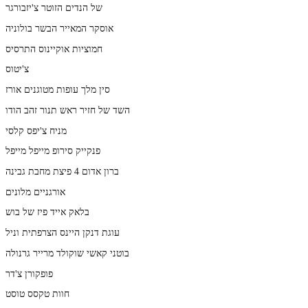
של הנדים הזוטר צ'יזבורגר
אוסקר המאייר הבשר בולוניה
חמוציות אוקיינוס התרסיס
צ'יטוס
סין מלך עופות מטוגנים אורז
השד של חזיר ראש תנור זהב הודו
מניח צ'יפס קלסי
פנקייק סירופ מייפל מייפל
ברון אדום 4 פיצת מחבת גבינה
אורגניים מלונים
בלאק אייד פיז של בוש
עוגת דנקן היינס הצרפתית וניל
בוטני קאשי שוקולד מרייר גרנולה
פופקורן צ'דר
חוות טקסס טוסט