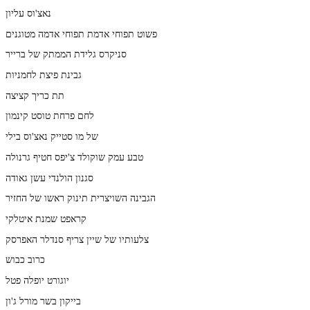
נאצ'וס עליון
פשוט תפוחי אדמת תפוחי אדמה מטוגנים
סניקרס גלידת הממתק של ברייר
גבינת פיצת לחמניות
תת כריך קציצה
לחם פרחת טוסט קינמון
של מו סטייק נאצ'וס בילי
טבע עמק שוקולד צ'יפס חטיף גרנולה
סגנון הולנדי עשן גאודה
הגבינה השויצרית תינוק ראשו של החזיר
קראפט שמנת איטלקי
צלעותיו של שיין צריף סנדלר האפרסק
כרוב כבוש
יוגורט יופלה פטל
בייקון בשר מורל ג'ון