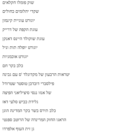
שוק פומלו חקלאים
שקדי יהלומים כחולים
יוגורט עוגיית קינמון
עוגת הקפה של דרייק
עוגת שוקולד היינס דאנקן
יוגורט יופלה תות וניל
יוגורט אוכמניות
כלב בקר חם
יטראות הרבעון של מקדונלד 'ס עם גבינה
פילסברי דובדבן טוסטר שטרודל
של אנזו ננסי סיציליאני הפיצה
גלידת כביש סלעי דאז
כלב תירס בשר בקר המדינה הוגן
הראגו החזק המרינדה של הרוטב ספגטי
גן זית העוף אלפרדו