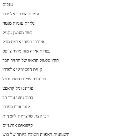
ענבים
עניבת הפרפר אלפרדו
גלידת עוגיות מנטה
בשר מעושן נקניק
איידהו תפוחי אדמת מרק
עפרות אידה מזון מהיר צ'יפס
הודו טלטול הראש של החזיר הבר
גן זית הפטוצ'יני אלפרדו
פרינגלס שמנת חמוץ ובצל
פודינג וניל קראפט
כרוב ניצני ערך רב
קנור אורז ספרדי
דבי קצת שויצריות לחמניות
קישואים אורגניים
השעועית האפויה הטובה ביותר של בוש