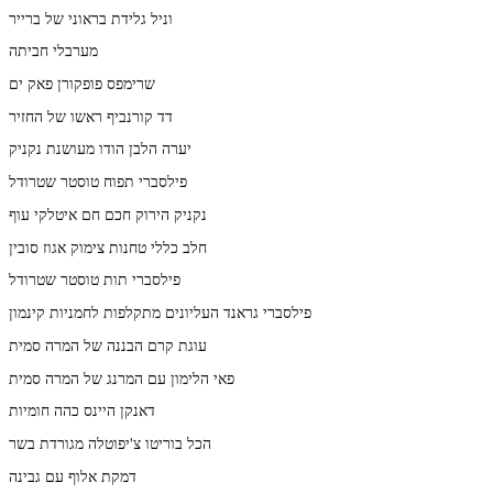
וניל גלידת בראוני של ברייר
מערבלי חביתה
שרימפס פופקורן פאק ים
דד קורנביף ראשו של החזיר
יערה הלבן הודו מעושנת נקניק
פילסברי תפוח טוסטר שטרודל
נקניק הירוק חכם חם איטלקי עוף
חלב כללי טחנות צימוק אגוז סובין
פילסברי תות טוסטר שטרודל
פילסברי גראנד העליונים מתקלפות לחמניות קינמון
עוגת קרם הבננה של המרה סמית
פאי הלימון עם המרנג של המרה סמית
דאנקן היינס כהה חומיות
הכל בוריטו צ'יפוטלה מגורדת בשר
דמקת אלוף עם גבינה