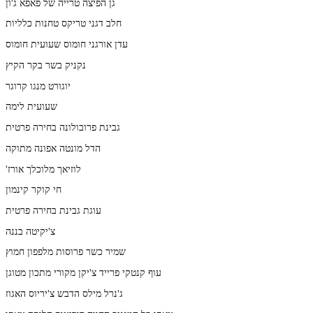
גן הפיצה טרייה של פאפא ג'ון
חלב דגני טריקס טחנות כלליות
עדן אורגני חומוס שעועית חומוס
נקניק בשר בקר הקיץ
יוגורט מנגו קרוגר
שעועית לימה
גבינת פרובולונה בחירה פרטית
הדל מונטה אפונה מתוקה
'לוזיאך מלוכלך אורז
חי קוקר קינמון
עוגת גבינת בחירה פרטית
צ'יקיטה בננה
שמיר כשר פרוסות מלפפון חמוץ
עוף קנטקי פרייד צ'יקן מקורי מתכון מטוגן
ג'נרל מילס הדבש צ'יריוס האגוז