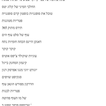
החלבי המיני של קלוג יטס
טובל את סופגניות בוסטון קרם סופגנייה
פטריות מטוגנות
תירס מתוק 365
עוף של סלט עוף הים
דאנקן היינס הכהה חומיות נתח
קוקר קוקר
עוגיות שוקולד צ'יפס אוטיס
קינמון המחנק בייגל
יוגורט יווני מנגו אפרסק דנון
סנקיסט שזיפים
הדרקון מפורש הונאן עוף
פטריות לבנות
של מו העוף פהיטה
שרימפס פרפר קפטן ד '