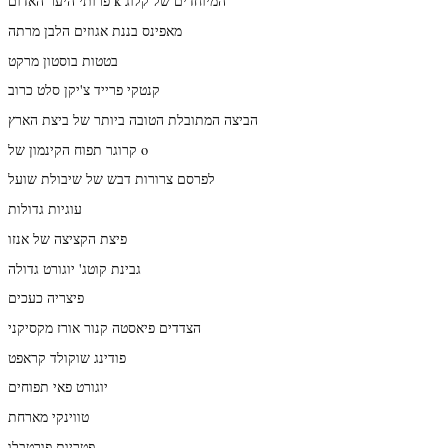
פרותי היער האדום k המיוחדים של קלוג
מאפינס בננת אגוזים הלבן מרתה
בטטות בוסטון מרקט
קנטקי פרייד צ'יקן סלט כרוב
הביצה המתובלת הטובה ביותר של ביצת הארץ
קרוגר תפוח הקינמון של o
לפרסם צרורות דבש של שיבולת שועל
עוגיות גדולות
פיצת הקציצה של אנזו
גבינת קוטג' יוגורט גדולה
פיצריה כעכים
הצדדים פיאסטה קנור אורז מקסיקני
פודינג שוקולד קראפט
יוגורט פאי תפוחים
טווינקי מארחת
פטריות פורטבלו