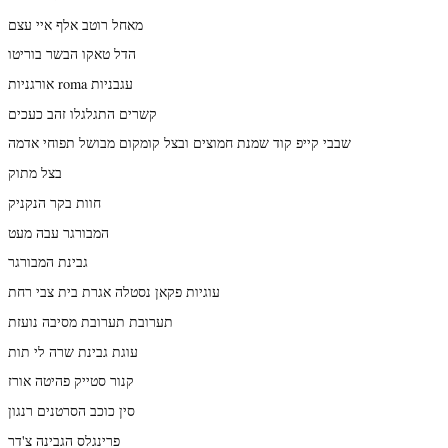
מאחל רוטב אלף איי עצם
הדל טאקו הבשר בוריטו
אורגניות roma עגבניות
קשרים התגלגלו זהב כעכים
שבבי קייפ קוד שמנת חמוצים ובצל קומקום מבושל תפוחי אדמה
בצל מתוק
חוות בקר הנקניק
המבורגר עבה מעט
גבינת המבורגר
עוגיות פקאן נסטלה אגרת בית צבי רחת
תערובת תערובת מסיבה נועזת
עוגת גבינת שרה לי תות
קנור סטייק פהיטה אורז
סין כוכב הסרטנים רנגון
פרינגלס הגבינה צ'דר