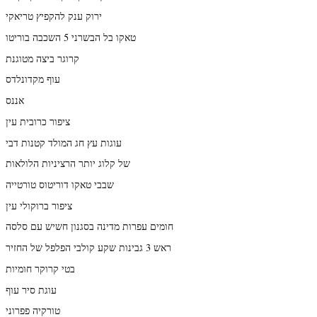
ירוק ענק להקפיץ טריאקי
טאקו בל הבשרני 5 השכבה בוריטו
קרוגר ביצה מטוגנת
עוף מקדונלדס
אננס
ציפור כרובית עין
עוגות עץ חג המולד קטנות דבי
של קלוג יותר הרציניות הלולאות
שבבי טאקו דוריטוס טורטייה
ציפור ברוקולי עין
חומים עפרות מדינה בסגנון חשיש עם סלסה
ראש 3 גבינות שקע קולבי הפלפל של החזיר
בטי קרוקר חומיות
עוגת סיר עוף
טורקיה פפרוני