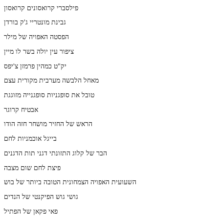
פילסברי קרואסונים קרואסון
גבינת מונטריי ג'ק בורדן
הפסטה האפויה של מילר
ציפור עין יולה בשר לו מיין
יק"ט כמהין פרמזן צ'יפס
מאחל הלבשה מערבית מקורית עצם
טובל את סופגניות סופגנייה מזוגגת
אבטיח קרוגר
הראש של החזיר מושחר חזה הודו
בייגל אוכמניות לחם
הבר של קלוג התזונתי דגני תות הדגנים
פיצת לחם שום מצבה
השעועית האפויה הצמחונית הטובה ביותר של בוש
גושי גוש הפיקנטי של הנדים
פאי פקאן של הפתיל