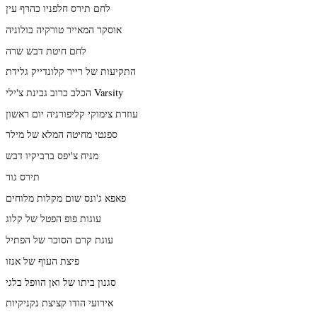
לחם תירס חלפניו כהרף עין
אוסקר המאייר טורקיה בולוניה
לחם חיטת דבש שרה
התקיעות של רייר קלונדייק גלידת
הכלב כרוב גבינת צ'ילי Varsity
עוזרת צימוקי קליפורניה יום ראשון
ספגטי מחיטה המלא של מילר
מניח צ'יפס ברביקיו דבש
תירס גור
פאפא ג'ונס שום מקלות מלוחים
עוגות פופ הפטל של קלוג
עוגת קרם הסוכר של הפתיל
פיצת העוף של אנזו
סגנון ביתו של ואן הוופל בלגי
אירועי הודו קציצת נקניקיות