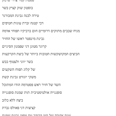
בוסטון שוק קציץ בשר
טירה לבנה גבינת המבורגר
דבי קטנה זברת עוגות חטיפים
מניח שבבים מתוקים דרומיים חום ברביקיו תפוחי אדמה
גבינת מינסטר ראשו של החזיר
קרוגר מטוגן דגי שפמנון הסיניים
הביצים המקושקשות הטובות ביותר של ביצת הקרקעות
בשר יווני ולעטוף כבש
של קלוג תפוח השקעים
משקי יוגורט גבינת קשת
השד של חזיר ראש פסטרמה הודו המתובל
סופגנייה אולטימטיבית תות שמנת סופגנייה
ביצה ללא כלוב
קציצות דגי פאולס גברת
עוגה צהובה של בטי קרוקר עם ציפוי גבינת שמנת