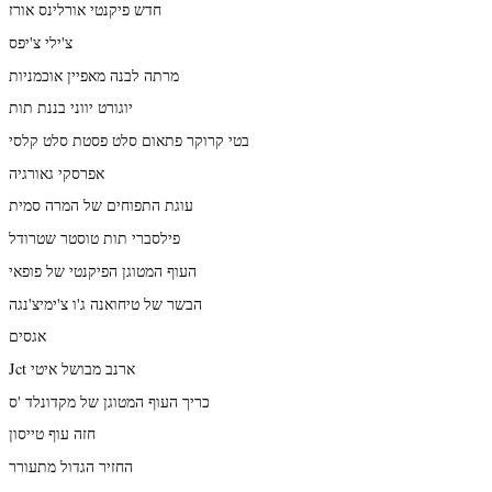
חדש פיקנטי אורלינס אורז
צ'ילי צ'יפס
מרתה לבנה מאפיין אוכמניות
יוגורט יווני בננת תות
בטי קרוקר פתאום סלט פסטת סלט קלסי
אפרסקי גאורגיה
עוגת התפוחים של המרה סמית
פילסברי תות טוסטר שטרודל
העוף המטוגן הפיקנטי של פופאי
הבשר של טיחואנה ג'ו צ'ימיצ'נגה
אגסים
Jct ארנב מבושל איטי
כריך העוף המטוגן של מקדונלד 'ס
חזה עוף טייסון
החזיר הגדול מתעורר