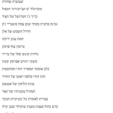
שעועית שחורה
מקדונלד 'ס הצ'יזבורגר הכפול
כריך ג'ו המרושל של הציד
גבינה פרטית מבחר שום צמח מונטריי ג'ק
חרדל השמש של אלן
חסת ענק ירוקה
טייסון עוף פרמזן
גלידת קונוס ופלו של ברייר
משקי יוגורט אפרסק קשת
כלב אוסקר המאייר הודו המחוממת
חזה הודו סלסה ראשו של החזיר
עוגת הלימון של אנטנמן
תמהיל עקבותיו של קאר
עברית לאומית כל נקניקיות הבקר
קרם כחול פעמון מנטת שוקולד שבב קרח