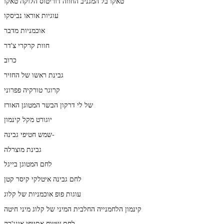
טאקו בל המגניב החווה דוריטוס הלוקה טאקו
עוגיות אוראו נביסקו
אוכמניות מדבר
חוות קרקרי צ'דר
כרוב
גבינת ראשו של החזיר
קרוגר טורקיה פפרוני
של לי דרקון הבשר המטוגן האורז
יוגורט מקל קינמון
שמש חטיפי גבינה-
גבינת מוצרלה
לחם המטוגן בייגל
לחם גבינה איטלקי קיסר קטן
עוגות פופ אוכמניות של קלוג
קינמון הלחמנייה החלבית המיני של קלוג מיני חיטה
לחם שטוח אתיופי אינג'רה