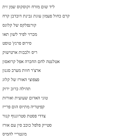
ליד שום מזרח וקוסקוס שמן זית
קרם כחול פעמון עוגת גבינת דובדבן קרח
קורנפלקס של קלוגס
מכרזי לפיד לשון תאו
סירופ פרנץ' טוסט
ריס ולבבות ארטישוק
אטלנטה לחם החברה אפל קרואסון
ארצ'ר חוות מערב סגנון
פצפוצי האורז של קלוג
תהילה כרוב ירוק
טוני האדום שעועית ואורזת
קפיטריה מתיוס הום פרייז
צדדי פסטת סטרוגנוף קנור
סטייק פלפל כוכב סין עם אורז
מונטריי להמיס