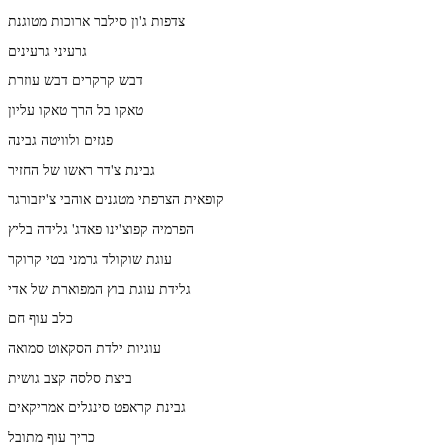
צדפות ג'ון סילבר ארוכות מטוגנת
גרעיני גרעינים
דבש קרקרים דבש עוזרת
טאקו בל הרך טאקו עליון
פגזים ולוויטה גבינה
גבינת צ'דר ראשו של החזיר
קופאית הצרפתי מטגנים אוהבי צ'יזבורגר
הפרמיה קפוצ'ינו פאדג' גלידה בליץ
עוגת שוקולד גרמני בטי קרוקר
גלידת עוגת בוץ המפוארת של אדי
כלב עוף חם
עוגיות ילדת הסקאוט סמואה
ביצת סלסה קצב גושית
גבינת קראפט סינגלים אמריקאים
כריך עוף מתובל